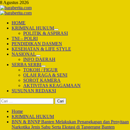
Skip
8 Agustus 2026
to
content
Primary
Menu
HOME
KRIMINAL HUKUM
POLITIK & ASPIRASI
TNI – POLRI
PENDIDIKAN DASMEN
KESEHATAN & LIFE STYLE
NASIONAL
INFO DAERAH
SERBA SERBI
TOKOH / FIGUR
OLAH RAGA & SENI
SOROT KAMERA
AKTIVITAS KEAGAMAAN
SUSUNAN REDAKSI
Cari
untuk:
Home
KRIMINAL HUKUM
BNN & BNNP Banten Melakukan Penangkapan dan Penyitaan
Narkotika Jenis Sabu Serta Ekstasi di Tangerang Banten