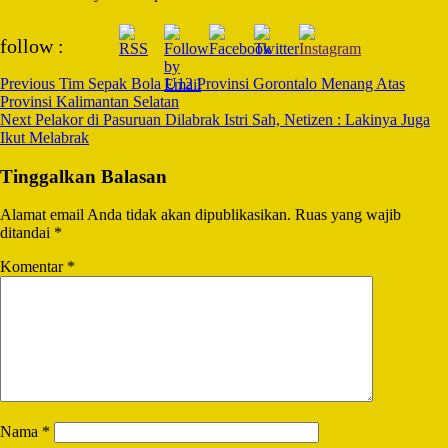
Post
follow :
Navigation
Previous
Tim Sepak Bola U12 Provinsi Gorontalo Menang Atas
Provinsi Kalimantan Selatan
Next
Pelakor di Pasuruan Dilabrak Istri Sah, Netizen : Lakinya Juga
Ikut Melabrak
Tinggalkan Balasan
Alamat email Anda tidak akan dipublikasikan.
Ruas yang wajib
ditandai
*
Komentar
*
Nama
*