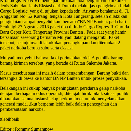
Kronologis BNN RI mendapat info akan ada pengiriman Narkotika
Jenis Sabu dan Jenis Ekstasi dari Dumai melalui jasa pengiriman Indah
Cargo Logistic, yang di tujukan kepada sdr. Ariyanto beralamat di Jl.
Anggaran No. 52 Karang tengah Kota Tangerang. setelah dilakukan
pengintaian sampai penyelidikan bersama”BNNP Banten. pada hari
Senin tgl 27 Agustus 2018 paket tiba di Indo Cargo Expres Jl. Garuda
Baru Ceper Kota Tangerang Provinsi Banten . Pada saat yang hamir
bersamaan seseorang bernama Mulyadi datang mengambil Paket
tersebut, selanjutnya di lakukukan penangkapan dan ditemukan 2
paket narkoba berupa sabu serta ekstasi
Mulyadi menyebut bahwa Ia di perintahkan oleh A pemilik barang
barang kiriman tersebut yang berada di Rutan Salemba Jakarta.
Kasus tersebut saat ini masih dalam pengembangan, Barang bukti dan
tersangka di bawa ke kantor BNNP Banten untuk proses penyidikan.
Belakangan ini cukup banyak peningkatan peredaran gelap narkoba
dengan berbagai modus operandi, ditengah hiruk pikuk situasi politik
diharapkan semua instansi tetap berkomitmen untuk menyelamatkan
generasi muda, ,ikut berperan lebih baik dalam pencegahan dan
pemberantasan narkoba.
#lebihbaik
Editor : Rommy Sumampow