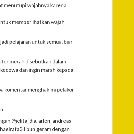
hat menutupi wajahnya karena
untuk memperlihatkan wajah
r jadi pelajaran untuk semua, biar
ter merah disebutkan dalam
at kecewa dan ingin marah kepada
pa komentar menghakimi pelakor
n.
ngan @jelita_dia, arlen_andreas
chaelrafa31 pun geram dengan