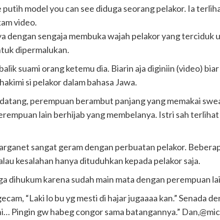
utih model you can see diduga seorang pelakor. Ia terli
kam video.
a dengan sengaja membuka wajah pelakor yang terciduk 
ntuk dipermalukan.
balik suami orang ketemu dia. Biarin aja diginiin (video) bia
hakimi si pelakor dalam bahasa Jawa.
 datang, perempuan berambut panjang yang memakai swea
 perempuan lain berhijab yang membelanya. Istri sah terlih
warganet sangat geram dengan perbuatan pelakor. Bebera
alau kesalahan hanya dituduhkan kepada pelakor saja.
 juga dihukum karena sudah main mata dengan perempuan lai
cam, “Laki lo bu yg mesti di hajar jugaaaa kan.” Senada de
ni… Pingin gw habeg congor sama batangannya.” Dan,@mi