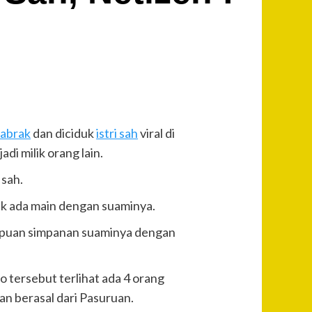
labrak
dan diciduk
istri sah
viral di
adi milik orang lain.
 sah.
uk ada main dengan suaminya.
rempuan simpanan suaminya dengan
 tersebut terlihat ada 4 orang
an berasal dari Pasuruan.