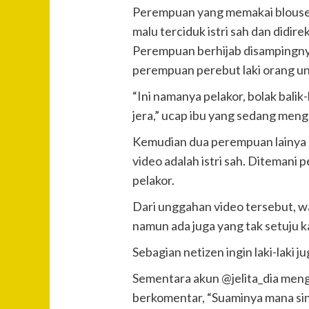
Perempuan yang memakai blouse p
malu terciduk istri sah dan didire
Perempuan berhijab disampingny
perempuan perebut laki orang u
“Ini namanya pelakor, bolak balik-
jera,” ucap ibu yang sedang meng
Kemudian dua perempuan lainya
video adalah istri sah. Ditemani
pelakor.
Dari unggahan video tersebut, 
namun ada juga yang tak setuju k
Sebagian netizen ingin laki-laki
Sementara akun @jelita_dia menge
berkomentar, “Suaminya mana si