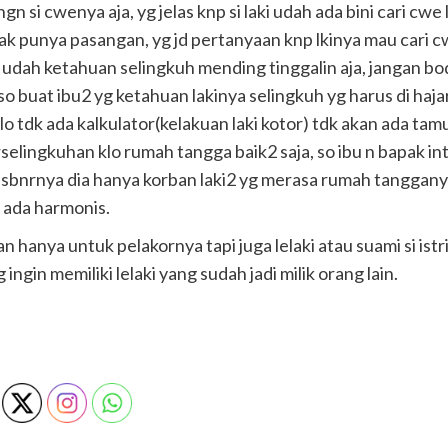
gn si cwenya aja, yg jelas knp si laki udah ada bini cari c
gak punya pasangan, yg jd pertanyaan knp lkinya mau cari 
laki udah ketahuan selingkuh mending tinggalin aja, jangan bo
o buat ibu2 yg ketahuan lakinya selingkuh yg harus di haja
lo tdk ada kalkulator(kelakuan laki kotor) tdk akan ada tam
selingkuhan klo rumah tangga baik2 saja, so ibu n bapak int
rn sbnrnya dia hanya korban laki2 yg merasa rumah tanggany
 ada harmonis.
 hanya untuk pelakornya tapi juga lelaki atau suami si ist
gin memiliki lelaki yang sudah jadi milik orang lain.