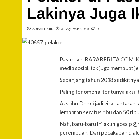
Lakinya Juga I
ARIMIN IMIN
30 Agustus 2018
0
Pasuruan, BARABERITA.COM Kami
media sosial, tak juga membuat 
Sepanjang tahun 2018 sedikitnya a
Paling fenomenal tentunya aksi 
Aksi ibu Dendi jadi viral lanta
lembaran seratus ribu dan 50 ribu
Nah, baru-baru ini akun gossip @
perempuan. Dari pecakapan diale