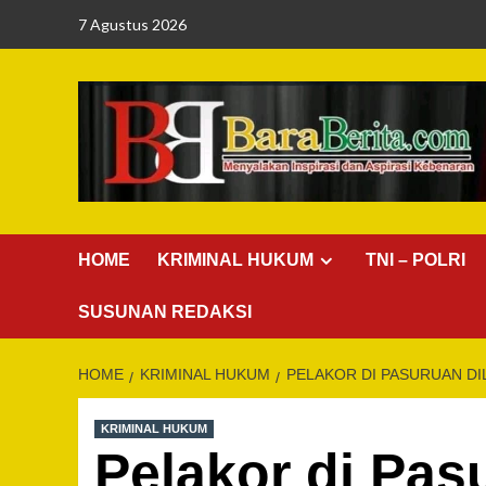
Skip
7 Agustus 2026
to
content
HOME
KRIMINAL HUKUM
TNI – POLRI
SUSUNAN REDAKSI
HOME
KRIMINAL HUKUM
PELAKOR DI PASURUAN DIL
KRIMINAL HUKUM
Pelakor di Pasu