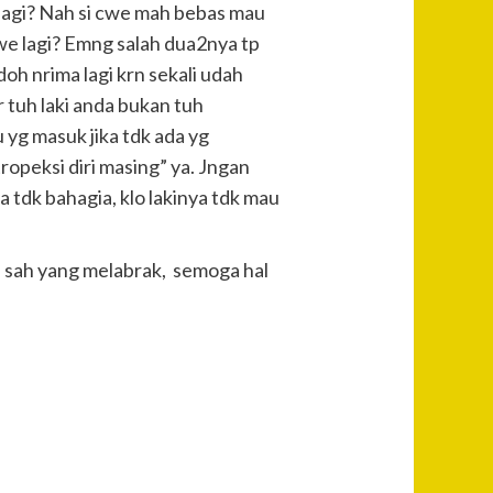
we lagi? Nah si cwe mah bebas mau
cwe lagi? Emng salah dua2nya tp
doh nrima lagi krn sekali udah
r tuh laki anda bukan tuh
u yg masuk jika tdk ada yg
ropeksi diri masing” ya. Jngan
a tdk bahagia, klo lakinya tdk mau
ri sah yang melabrak, semoga hal
Post
Previous