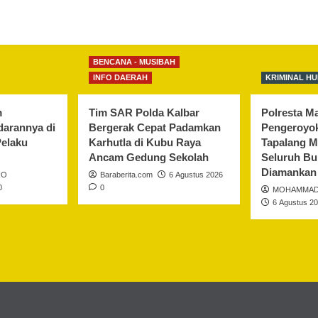
BENCANA - MUSIBAH
INFO DAERAH
KRIMINAL H
m
Tim SAR Polda Kalbar
Polresta M
darannya di
Bergerak Cepat Padamkan
Pengeroyo
Pelaku
Karhutla di Kubu Raya
Tapalang M
Ancam Gedung Sekolah
Seluruh Bu
Diamankan
RO
Baraberita.com
6 Agustus 2026
0
0
MOHAMMAD
6 Agustus 2