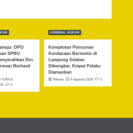
UKUM
KRIMINAL HUKUM
amuju: DPO
Komplotan Pencurian
kan SPBU
Kendaraan Bermotor di
enyerahkan Diri,
Lampung Selatan
ronan Berhasil
Dibongkar, Empat Pelaku
Diamankan
 YUNUS
Ribowo
6 Agustus 2026
0
026
0