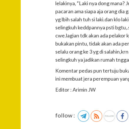
lelakinya, “Laki nya dong mana? Jn
pacaran ama siapa aja orang dia 
yg lbih salah tuh si laki.dan klo 
selingkuh keddpannya psti bgtu,.s
cwe.lagian tdk akan ada pelakor k
bukakan pintu, tidak akan ada per
selalu orang ke 3 yg di salahin,k
selingkuh ya jadikan rumah tngga
Komentar pedas pun tertuju bukan
ini membuat jera perempuan yang in
Editor : Arimin JW
follow :