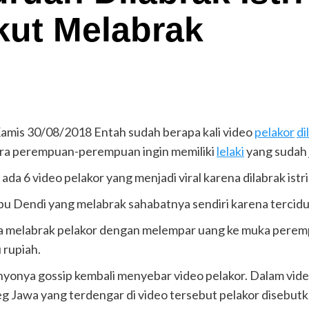
kut Melabrak
s 30/08/2018 Entah sudah berapa kali video
pelakor
di
jera perempuan-perempuan ingin memiliki
lelaki
yang sudah j
da 6 video pelakor yang menjadi viral karena dilabrak istri
Ibu Dendi yang melabrak sahabatnya sendiri karena tercid
ran ia melabrak pelakor dengan melempar uang ke muka pe
 rupiah.
nyonya gossip kembali menyebar video pelakor. Dalam video
g Jawa yang terdengar di video tersebut pelakor disebutk