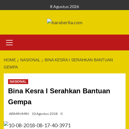
Skip
8 Agustus 2026
to
content
Primary
Menu
HOME
NASIONAL
BINA KESRA I SERAHKAN BANTUAN
GEMPA
NASIONAL
Bina Kesra I Serahkan Bantuan
Gempa
ARIMIN IMIN
10 Agustus 2018
0