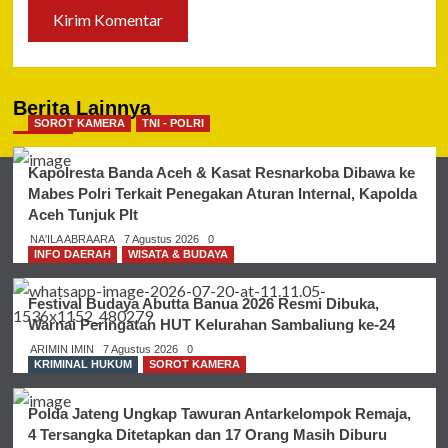
Berita Lainnya
SOROT KAMERA
TNI - POLRI
Kapolresta Banda Aceh & Kasat Resnarkoba Dibawa ke
Mabes Polri Terkait Penegakan Aturan Internal, Kapolda
Aceh Tunjuk Plt
NA'ILA ABRAARA
7 Agustus 2026
0
INFO DAERAH
WISATA & BUDAYA
Festival Budaya Abutta Banua 2026 Resmi Dibuka,
Warnai Peringatan HUT Kelurahan Sambaliung ke-24
ARIMIN IMIN
7 Agustus 2026
0
KRIMINAL HUKUM
SOROT KAMERA
Polda Jateng Ungkap Tawuran Antarkelompok Remaja,
4 Tersangka Ditetapkan dan 17 Orang Masih Diburu