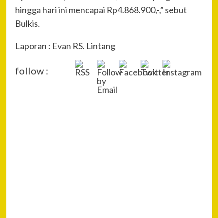
hingga hari ini mencapai Rp4.868.900,-,” sebut
Bulkis.
Laporan : Evan RS. Lintang
follow :
Pre
Po
“Be
Na
Mat
Ran
Tat
Nia
Kel
Saw
Next
Dengan e-
Hak Cipta,
Pencatatan