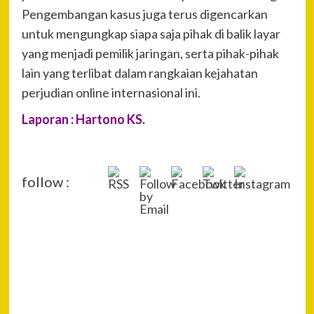
Pengembangan kasus juga terus digencarkan
untuk mengungkap siapa saja pihak di balik layar
yang menjadi pemilik jaringan, serta pihak-pihak
lain yang terlibat dalam rangkaian kejahatan
perjudian online internasional ini.
Laporan : Hartono KS.
follow :
P
Pre
Sat
Na
Nar
Pol
Dum
Tan
Per