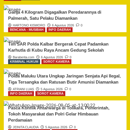
Ganja 4 Kilogram Digagalkan Peredarannya di
Palmerah, Satu Pelaku Diamankan
HARTONO KISWORO
6 Agustus 2026
0
BENCANA - MUSIBAH
INFO DAERAH
Tim SAR Polda Kalbar Bergerak Cepat Padamkan
Karhutla di Kubu Raya Ancam Gedung Sekolah
Baraberita.com
6 Agustus 2026
0
KRIMINAL HUKUM
SOROT KAMERA
Polda Maluku Utara Ungkap Jaringan Senjata Api Ilegal,
Tiga Tersangka dan Ratusan Butir Amunisi Diamankan
ATRIANI LUAS
5 Agustus 2026
0
INFO DAERAH
SOROT KAMERA
Pasca Konflik Antarwarga di Tolikara, Pemerintah,
Tokoh Masyarakat dan Polri Gelar Himbauan
Perdamaian
JEINITA CLAUDIA
5 Agustus 2026
0