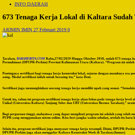
INFO DAERAH
673 Tenaga Kerja Lokal di Kaltara Sudah T
ARIMIN IMIN
27 Februari 2019
0
Tarakan,
BARABERITA.COM
Rabu,27/02/2019 Hingga Oktober 2018, sudah 673 tenaga ker
Permukiman (DPUPR-Perkim) Provinsi Kalimantan Utara (Kaltara). “Program ini sudah d
Pentingnya sertifikasi bagi tenaga kerja konstruksi lokal, sejurus dengan masuknya era
asing. Modal sertifikasi inilah untuk bersaing itu,” kata Deni.
Sertifikasi juga memungkinkan seorang tenaga kerja memiliki upah yang sesuai. “Semakin 
Untuk itu, tahun ini program sertifikasi tenaga kerja akan fokus pada tenaga kerja leve
Unikal (Universitas Kaltara) Tanjung Selor dan UBT (Universitas Borneo Tarakan),” urai
Bagi perguruan tinggi, mahasiswa yang dapat mengikuti program ini adalah yang telah m
PUPR yang menggunakan sistem online. Kita beri jangka waktu sebulan, setelah itu baru k
Selain itu, program sertifikasi juga menyasar tenaga kerja terampil. Disini, DPUPR-Perk
DPUPR-Perkim juga akan menggelar Kaltara Konstruksi Week di Tarakan.(humas)