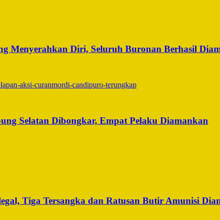
g Menyerahkan Diri, Seluruh Buronan Berhasil Dia
ung Selatan Dibongkar, Empat Pelaku Diamankan
legal, Tiga Tersangka dan Ratusan Butir Amunisi Di