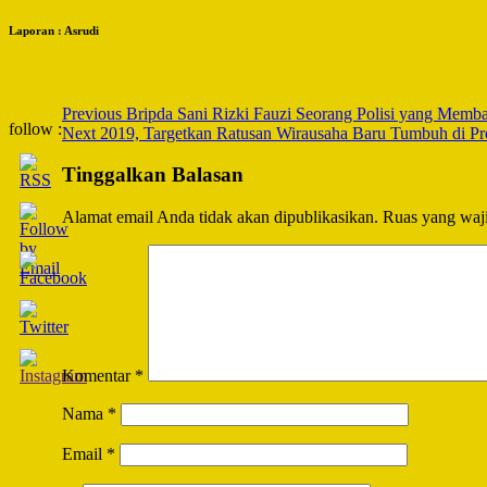
Laporan : Asrudi
Post
Previous
Bripda Sani Rizki Fauzi Seorang Polisi yang Memb
follow :
Next
2019, Targetkan Ratusan Wirausaha Baru Tumbuh di Pro
Navigation
Tinggalkan Balasan
Alamat email Anda tidak akan dipublikasikan.
Ruas yang waji
Komentar
*
Nama
*
Email
*