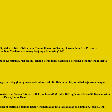
yang digalakkan Dinas Pekerjaan Umum, Penataan Ruang, Perumahan dan Kawasan
 Deni Yusdianto di ruang kerjanya, kemarin (26/2).
a Konstruksi. “Di era ini, tenaga kerja lokal harus siap bersaing dengan tenaga kerja
erguruan tinggi yang mencetak lulusan teknik. Dalam hal ini, kami bekerjasama dengan
uksi atau Sistem Informasi Belajar Intensif Mandiri Bidang Kontruksi milik Kementerian
ian Kerja,” ujar Deni.
gram sertifikasi tenaga kerja terampil akan kita laksanakan di Nunukan,” jelas Deni.