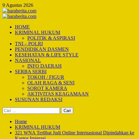
Skip
9 Agustus 2026
to
content
Primary
Menu
HOME
KRIMINAL HUKUM
POLITIK & ASPIRASI
TNI – POLRI
PENDIDIKAN DASMEN
KESEHATAN & LIFE STYLE
NASIONAL
INFO DAERAH
SERBA SERBI
TOKOH / FIGUR
OLAH RAGA & SENI
SOROT KAMERA
AKTIVITAS KEAGAMAAN
SUSUNAN REDAKSI
Cari
untuk:
Home
KRIMINAL HUKUM
321 WNA Terlibat Judi Online Internasional Dipindahkan ke
Kantor Imigrasi