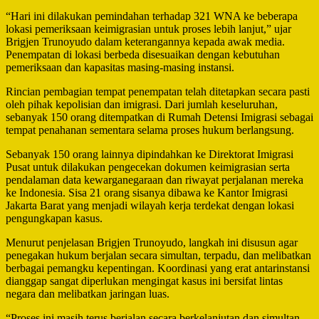
“Hari ini dilakukan pemindahan terhadap 321 WNA ke beberapa
lokasi pemeriksaan keimigrasian untuk proses lebih lanjut,” ujar
Brigjen Trunoyudo dalam keterangannya kepada awak media.
Penempatan di lokasi berbeda disesuaikan dengan kebutuhan
pemeriksaan dan kapasitas masing-masing instansi.
Rincian pembagian tempat penempatan telah ditetapkan secara pasti
oleh pihak kepolisian dan imigrasi. Dari jumlah keseluruhan,
sebanyak 150 orang ditempatkan di Rumah Detensi Imigrasi sebagai
tempat penahanan sementara selama proses hukum berlangsung.
Sebanyak 150 orang lainnya dipindahkan ke Direktorat Imigrasi
Pusat untuk dilakukan pengecekan dokumen keimigrasian serta
pendalaman data kewarganegaraan dan riwayat perjalanan mereka
ke Indonesia. Sisa 21 orang sisanya dibawa ke Kantor Imigrasi
Jakarta Barat yang menjadi wilayah kerja terdekat dengan lokasi
pengungkapan kasus.
Menurut penjelasan Brigjen Trunoyudo, langkah ini disusun agar
penegakan hukum berjalan secara simultan, terpadu, dan melibatkan
berbagai pemangku kepentingan. Koordinasi yang erat antarinstansi
dianggap sangat diperlukan mengingat kasus ini bersifat lintas
negara dan melibatkan jaringan luas.
“Proses ini masih terus berjalan secara berkelanjutan dan simultan,