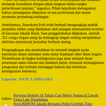
termasuk koordinasi dengan pihak imigrasi dalam rangka
pemeriksaan lanjutan,” tegasnya. Pihak kepolisian menegaskan
bahwa penanganan dilakukan secara profesional dan sesuai
peraturan perundang-undangan.
Sebelumnya, Bareskrim Polri telah berhasil mengungkap praktik
perjudian online yang dijalankan oleh jaringan internasional tersebut
di kawasan Jakarta Barat. Saat penggerebekan dilakukan, seluruh
321 warga negara asing itu tertangkap tangan sedang menjalankan
aktivitas operasional perjudian berbasis daring.
Pengungkapan dan pemindahan ini menjadi langkah nyata
kepolisian dalam memutus mata rantai kejahatan siber lintas negara.
Pemeriksaan di tingkat keimigrasian juga akan menjadi dasar
penentuan status hukum dan tindakan lanjut, termasuk kemungkinan
pengusiran jika terbukti melanggar hukum dan ketentuan
keimigrasian Indonesia.
Laporan : NA’ILA ABRAARA
Post
Previous
Remaja 16 Tahun Curi Motor Teman di Luwuk
follow :
Utara Lalu Digadaikan
Navigation
Next
BBPOM Jakarta Bersama Polisi Gerebek Toko