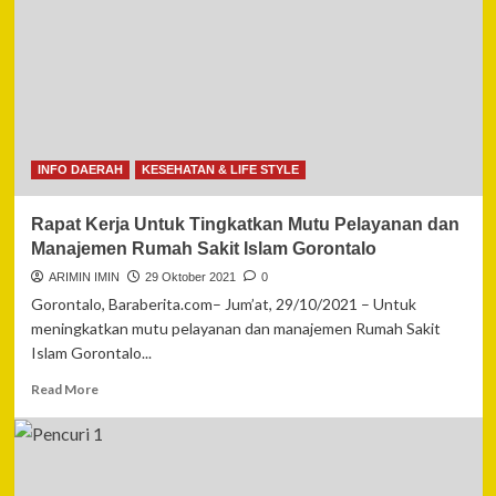
Ingin
Pemuda
Jadi
Aktor
Pembangunan,
Sidiq
Djatola,
S.H:
INFO DAERAH
KESEHATAN & LIFE STYLE
Kami
Punya
Rapat Kerja Untuk Tingkatkan Mutu Pelayanan dan
Ide,
Pemerintah
Manajemen Rumah Sakit Islam Gorontalo
Beri
ARIMIN IMIN
29 Oktober 2021
0
Ruang
Gorontalo, Baraberita.com– Jum’at, 29/10/2021 – Untuk
meningkatkan mutu pelayanan dan manajemen Rumah Sakit
Islam Gorontalo...
Read
Read More
more
about
Rapat
Kerja
Untuk