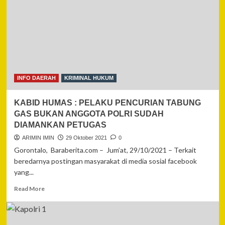
Tingkatkan
Mutu
Pelayanan
dan
Manajemen
Rumah
Sakit
Islam
INFO DAERAH
KRIMINAL HUKUM
Gorontalo
KABID HUMAS : PELAKU PENCURIAN TABUNG
GAS BUKAN ANGGOTA POLRI SUDAH
DIAMANKAN PETUGAS
ARIMIN IMIN
29 Oktober 2021
0
Gorontalo, Baraberita.com – Jum’at, 29/10/2021 – Terkait
beredarnya postingan masyarakat di media sosial facebook
yang...
Read
Read More
more
about
KABID