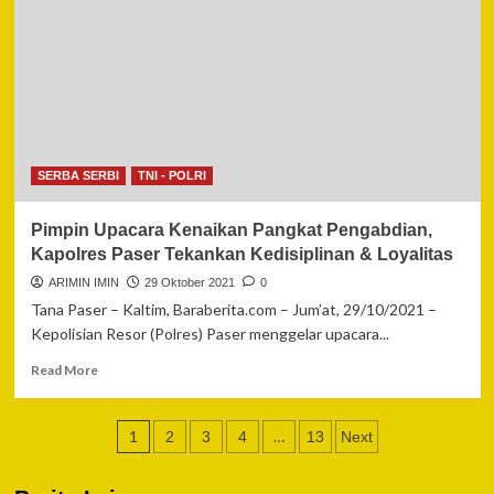
Kapolri
Jendral
Listyo
Sigit
Prabowo
Titip
Pesan
Buruh
SERBA SERBI
TNI - POLRI
Tetap
Jaga
Pimpin Upacara Kenaikan Pangkat Pengabdian,
Prokes
Kapolres Paser Tekankan Kedisiplinan & Loyalitas
ARIMIN IMIN
29 Oktober 2021
0
Tana Paser – Kaltim, Baraberita.com – Jum’at, 29/10/2021 –
Kepolisian Resor (Polres) Paser menggelar upacara...
Read
Read More
more
about
Paginasi
Pimpin
1
…
2
3
4
13
Next
Upacara
pos
Kenaikan
Pangkat