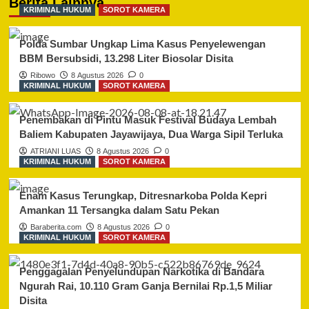
Berita Lainnya
KRIMINAL HUKUM
SOROT KAMERA
Pengabdian,
Kapolres
Paser
Polda Sumbar Ungkap Lima Kasus Penyelewengan
Tekankan
BBM Bersubsidi, 13.298 Liter Biosolar Disita
Kedisiplinan
Ribowo
8 Agustus 2026
0
&
KRIMINAL HUKUM
SOROT KAMERA
Loyalitas
Penembakan di Pintu Masuk Festival Budaya Lembah
Baliem Kabupaten Jayawijaya, Dua Warga Sipil Terluka
ATRIANI LUAS
8 Agustus 2026
0
KRIMINAL HUKUM
SOROT KAMERA
Enam Kasus Terungkap, Ditresnarkoba Polda Kepri
Amankan 11 Tersangka dalam Satu Pekan
Baraberita.com
8 Agustus 2026
0
KRIMINAL HUKUM
SOROT KAMERA
Penggagalan Penyelundupan Narkotika di Bandara
Ngurah Rai, 10.110 Gram Ganja Bernilai Rp.1,5 Miliar
Disita