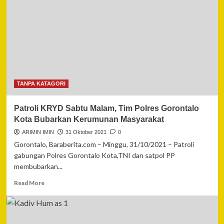
IRJEN
POL
AKHMAD
WIYAGUS
APRESIASI
PEMURAL
DI
DAERAHNYA
SANGAT
TANPA KATAGORI
MENGEDUKASI
MASYARAKAT
Patroli KRYD Sabtu Malam, Tim Polres Gorontalo
DI
MASA
Kota Bubarkan Kerumunan Masyarakat
PANDEMI
ARIMIN IMIN
31 Oktober 2021
0
COVID
Gorontalo, Baraberita.com – Minggu, 31/10/2021 – Patroli
19
gabungan Polres Gorontalo Kota,TNI dan satpol PP
membubarkan...
Read
Read More
more
about
Patroli
KRYD