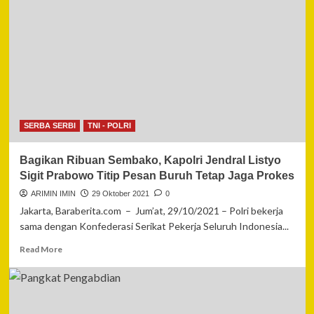
HUMAS
:
PELAKU
PENCURIAN
TABUNG
GAS
BUKAN
ANGGOTA
POLRI
SUDAH
SERBA SERBI
TNI - POLRI
DIAMANKAN
PETUGAS
Bagikan Ribuan Sembako, Kapolri Jendral Listyo
Sigit Prabowo Titip Pesan Buruh Tetap Jaga Prokes
ARIMIN IMIN
29 Oktober 2021
0
Jakarta, Baraberita.com – Jum’at, 29/10/2021 – Polri bekerja
sama dengan Konfederasi Serikat Pekerja Seluruh Indonesia...
Read
Read More
more
about
Bagikan
Ribuan
Sembako,