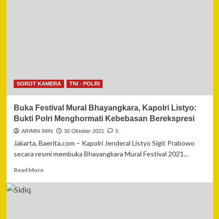
Kadiv
Humas:
Karya
Pemenang
Mural
akan
Dilukis
di
Tiang
SOROT KAMERA
TNI - POLRI
Jalan
Layang
Buka Festival Mural Bhayangkara, Kapolri Listyo:
Bus
Trasnjakarta
Bukti Polri Menghormati Kebebasan Berekspresi
Depan
ARIMIN IMIN
30 Oktober 2021
0
Mabes
Jakarta, Baerita.com – Kapolri Jenderal Listyo Sigit Prabowo
Polri
secara resmi membuka Bhayangkara Mural Festival 2021...
Read
Read More
more
about
Buka
Festival
Mural