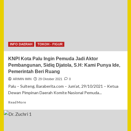
Bhayangkara,
Kapolri
Listyo:
Bukti
Polri
Menghormati
Kebebasan
Berekspresi
INFO DAERAH
TOKOH - FIGUR
KNPI Kota Palu Ingin Pemuda Jadi Aktor
Pembangunan, Sidiq Djatola, S.H: Kami Punya Ide,
Pemerintah Beri Ruang
ARIMIN IMIN
29 Oktober 2021
0
Palu – Sulteng, Baraberita.com – Jum’at, 29/10/2021 – Ketua
Dewan Pimpinan Daerah Komite Nasional Pemuda...
Read
Read More
more
about
KNPI
Kota
Palu