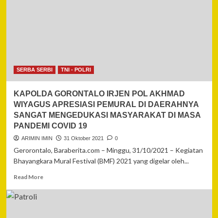
Kapolri
Listyo:
Jaga
Kami
Jadi
Polri
Yang
Lebih
SERBA SERBI
TNI - POLRI
Baik
KAPOLDA GORONTALO IRJEN POL AKHMAD
WIYAGUS APRESIASI PEMURAL DI DAERAHNYA
SANGAT MENGEDUKASI MASYARAKAT DI MASA
PANDEMI COVID 19
ARIMIN IMIN
31 Oktober 2021
0
Gerorontalo, Baraberita.com – Minggu, 31/10/2021 – Kegiatan
Bhayangkara Mural Festival (BMF) 2021 yang digelar oleh...
Read
Read More
more
about
KAPOLDA
GORONTALO