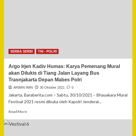
Sabtu
Malam,
Tim
Polres
Gorontalo
Kota
Bubarkan
Kerumunan
Masyarakat
SERBA SERBI
TNI - POLRI
Argo Irjen Kadiv Humas: Karya Pemenang Mural
akan Dilukis di Tiang Jalan Layang Bus
Trasnjakarta Depan Mabes Polri
ARIMIN IMIN
30 Oktober 2021
0
Jakarta, Baraberita.com – Sabtu, 30/10/2021 – Bhayakara Mural
Festival 2021 resmi dibuka oleh Kapolri Jenderal...
Read
Read More
more
about
Argo
Irjen