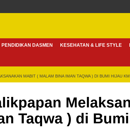
PENDIDIKAN DASMEN
KESEHATAN & LIFE STYLE
SANAKAN MABIT ( MALAM BINA IMAN TAQWA ) DI BUMI HIJAU KM
likpapan Melaksa
n Taqwa ) di Bumi