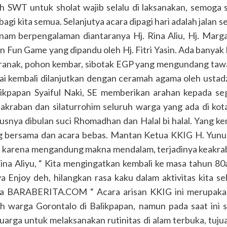
ah SWT untuk sholat wajib selalu di laksanakan, semoga
bagi kita semua. Selanjutya acara dipagi hari adalah jala
enam berpengalaman diantaranya Hj. Rina Aliu, Hj. Marga
 Fun Game yang dipandu oleh Hj. Fitri Yasin. Ada banyak 
beranak, pohon kembar, sibotak EGP yang mengundang tawa
sai kembali dilanjutkan dengan ceramah agama oleh ust
likpapan Syaiful Naki, SE memberikan arahan kepada se
akraban dan silaturrohim seluruh warga yang ada di kota
snya dibulan suci Rhomadhan dan Halal bi halal. Yang ke
ng bersama dan acara bebas. Mantan Ketua KKIG H. Yunu
ini karena mengandung makna mendalam, terjadinya keakr
 Rina Aliyu, “ Kita mengingatkan kembali ke masa tahun 80
njoy deh, hilangkan rasa kaku dalam aktivitas kita s
da BARABERITA.COM “ Acara arisan KKIG ini merupakan 
h warga Gorontalo di Balikpapan, namun pada saat ini
uarga untuk melaksanakan rutinitas di alam terbuka, tujua