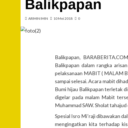
Balikpapan
ARIMIN IMIN
10 Mei 2018
0
Balikpapan, BARABERITA.COM 
Balikpapan dalam rangka arisan
pelaksanaan MABIT ( MALAM Bina
sampai selesai. Acara mabit diha
Bumi hijau Balikpapan terletak 
digelar pada malam Mabit terse
Muhammad SAW. Sholat tahajud d
Spesial Isro Mi’raji dibawakan 
mengingatkan kita terhadap k