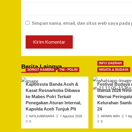
Simpan nama, email, dan situs web saya pada
INFO DAERAH
Berita Lainnya
SOROT KAMERA
TNI - POLRI
WISATA & BUDAYA
Kapolresta Banda Aceh &
Festival Budaya 
Kasat Resnarkoba Dibawa
Banua 2026 Resm
ke Mabes Polri Terkait
Warnai Peringat
Penegakan Aturan Internal,
Kelurahan Samba
Kapolda Aceh Tunjuk Plt
24
NA'ILA ABRAARA
7 Agustus 2026
ARIMIN IMIN
7 Ag
0
0