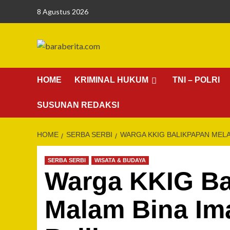
Skip
8 Agustus 2026
to
content
HOME
KRIMINAL HUKUM
TNI – POLRI
SUSUNAN REDAKSI
HOME
SERBA SERBI
WARGA KKIG BALIKPAPAN MELAK
SERBA SERBI
WISATA & BUDAYA
Warga KKIG Ba
Malam Bina Ima