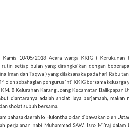
Kamis 10/05/2018 Acara warga KKIG ( Kerukunan Ke
 rutin setiap bulan yang dirangkaikan dengan beberap
 Iman dan Taqwa ) yang dilaksanaka pada hari Rabu tang
diri oleh sebahagian pengurus inti KKIG bersama keluarga
di KM. 8 Kelurahan Karang Joang Kecamatan Balikpapan U
but diantaranya adalah sholat Isya berjamaah, makan 
an sholat subuh bersama.
dalam bahasa daerah lo Hulonthalo dan dibawakan oleh Usta
isah perjalanan nabi Muhammad SAW. Isro Mi’raj dala