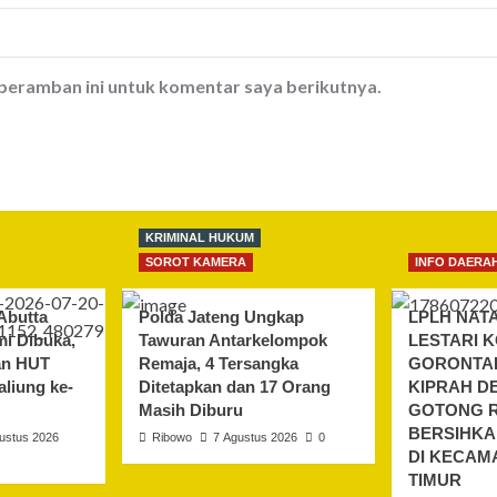
 peramban ini untuk komentar saya berikutnya.
KRIMINAL HUKUM
SOROT KAMERA
INFO DAERA
Abutta
Polda Jateng Ungkap
LPLH NAT
i Dibuka,
Tawuran Antarkelompok
LESTARI 
an HUT
Remaja, 4 Tersangka
GORONTAL
liung ke-
Ditetapkan dan 17 Orang
KIPRAH D
Masih Diburu
GOTONG 
BERSIHKA
ustus 2026
Ribowo
7 Agustus 2026
0
DI KECAM
TIMUR