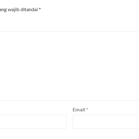
ang wajib ditandai
*
Email
*