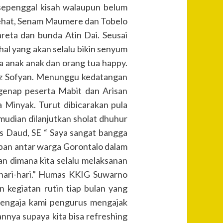
 sepenggal kisah walaupun belum
n sehat, Senam Maumere dan Tobelo
reta dan bunda Atin Dai. Seusai
hal yang akan selalu bikin senyum
 anak anak dan orang tua happy.
adz Sofyan. Menunggu kedatangan
genap peserta Mabit dan Arisan
 Minyak. Turut dibicarakan pula
mudian dilanjutkan sholat dhuhur
s Daud, SE “ Saya sangat bangga
aban antar warga Gorontalo dalam
an dimana kita selalu melaksanan
ehari-hari.” Humas KKIG Suwarno
kegiatan rutin tiap bulan yang
 sengaja kami pengurus mengajak
nnya supaya kita bisa refreshing