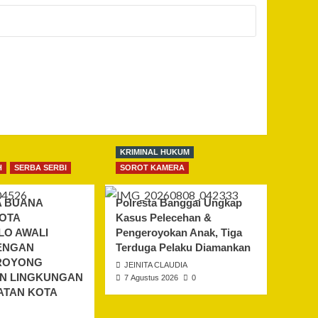
KRIMINAL HUKUM
H
SERBA SERBI
SOROT KAMERA
A BUANA
Polresta Banggai Ungkap
KOTA
Kasus Pelecehan &
O AWALI
Pengeroyokan Anak, Tiga
ENGAN
Terduga Pelaku Diamankan
ROYONG
JEINITA CLAUDIA
N LINGKUNGAN
7 Agustus 2026
0
ATAN KOTA