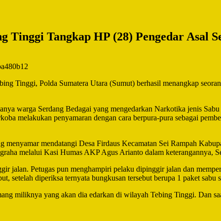
g Tinggi Tangkap HP (28) Pengedar Asal S
ng Tinggi, Polda Sumatera Utara (Sumut) berhasil menangkap seorang
adanya warga Serdang Bedagai yang mengedarkan Narkotika jenis Sabu
 Narkoba melakukan penyamaran dengan cara berpura-pura sebagai pemb
yang menyamar mendatangi Desa Firdaus Kecamatan Sei Rampah Kabupa
graha melalui Kasi Humas AKP Agus Arianto dalam keterangannya, Se
nggir jalan. Petugas pun menghampiri pelaku dipinggir jalan dan mempe
t, setelah diperiksa ternyata bungkusan tersebut berupa 1 paket sabu
mang miliknya yang akan dia edarkan di wilayah Tebing Tinggi. Dan sa