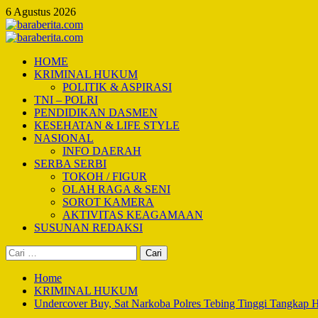
Skip
6 Agustus 2026
to
content
Primary
Menu
HOME
KRIMINAL HUKUM
POLITIK & ASPIRASI
TNI – POLRI
PENDIDIKAN DASMEN
KESEHATAN & LIFE STYLE
NASIONAL
INFO DAERAH
SERBA SERBI
TOKOH / FIGUR
OLAH RAGA & SENI
SOROT KAMERA
AKTIVITAS KEAGAMAAN
SUSUNAN REDAKSI
Cari
untuk:
Home
KRIMINAL HUKUM
Undercover Buy, Sat Narkoba Polres Tebing Tinggi Tangkap H