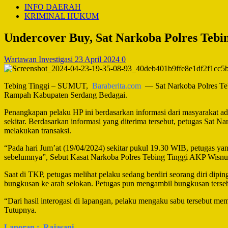
INFO DAERAH
KRIMINAL HUKUM
Undercover Buy, Sat Narkoba Polres Tebin
Wartawan Investigasi
23 April 2024
0
Tebing Tinggi – SUMUT,
Baraberita.com
— Sat Narkoba Polres Tebi
Rampah Kabupaten Serdang Bedagai.
Penangkapan pelaku HP ini berdasarkan informasi dari masyarakat 
sekitar. Berdasarkan informasi yang diterima tersebut, petugas Sat
melakukan transaksi.
“Pada hari Jum’at (19/04/2024) sekitar pukul 19.30 WIB, petugas 
sebelumnya”, Sebut Kasat Narkoba Polres Tebing Tinggi AKP Wisnu
Saat di TKP, petugas melihat pelaku sedang berdiri seorang diri dipi
bungkusan ke arah selokan. Petugas pun mengambil bungkusan tersebu
“Dari hasil interogasi di lapangan, pelaku mengaku sabu tersebut me
Tutupnya.
Laporan : Rajasani