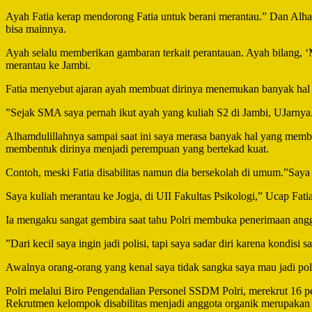
Ayah Fatia kerap mendorong Fatia untuk berani merantau.” Dan Alhamdu
bisa mainnya.
Ayah selalu memberikan gambaran terkait perantauan. Ayah bilang,
merantau ke Jambi.
Fatia menyebut ajaran ayah membuat dirinya menemukan banyak hal unt
”Sejak SMA saya pernah ikut ayah yang kuliah S2 di Jambi, UJarnya
Alhamdulillahnya sampai saat ini saya merasa banyak hal yang membu
membentuk dirinya menjadi perempuan yang bertekad kuat.
Contoh, meski Fatia disabilitas namun dia bersekolah di umum.”Saya 
Saya kuliah merantau ke Jogja, di UII Fakultas Psikologi,” Ucap Fatia
Ia mengaku sangat gembira saat tahu Polri membuka penerimaan anggot
”Dari kecil saya ingin jadi polisi, tapi saya sadar diri karena kondisi 
Awalnya orang-orang yang kenal saya tidak sangka saya mau jadi poli
Polri melalui Biro Pengendalian Personel SSDM Polri, merekrut 16 pe
Rekrutmen kelompok disabilitas menjadi anggota organik merupakan k