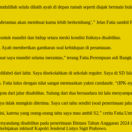
lillah selalu dilatih ayah di depan rumah seperti diajak bermain bulu 
 ‘Merantau akan membuat kamu lebih berkembang’,” Jelas Fatia sambi
uk mandiri dan hidup setara meski kondisi fisiknya disabilitas.
. Ayah memberikan gambaran soal kehidupan di perantauan.
at saya mandiri selama merantau,” terang Fatia.Perempuan asli Bangka
difabel dari lahir. Saya disekolahkan di sekolah reguler. Saya di SD 
. Fatia lulus dengan nilai sangat memuaskan yakni cumlaude. “(IPK-nya)
a dari jalur disabilitas. Sulung dari dua bersaudara ini lalu menyamp
saya tidak mungkin diterima. Saya cari tahu sendiri (soal penerimaan jalur
si, karena yang orang-orang tahu saya mau ambil S2,” cerita Fatia.Unt
nyandang disabilitas pada penerimaan Bintara Tahun Anggaran 2024 ini.
ebijakan inklusif Kapolri Jenderal Listyo Sigit Prabowo.