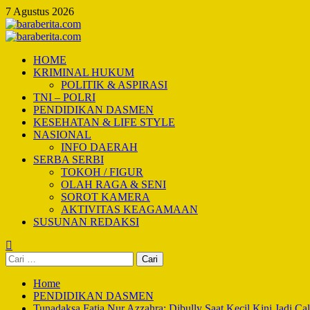
Skip
7 Agustus 2026
to
content
Primary
Menu
HOME
KRIMINAL HUKUM
POLITIK & ASPIRASI
TNI – POLRI
PENDIDIKAN DASMEN
KESEHATAN & LIFE STYLE
NASIONAL
INFO DAERAH
SERBA SERBI
TOKOH / FIGUR
OLAH RAGA & SENI
SOROT KAMERA
AKTIVITAS KEAGAMAAN
SUSUNAN REDAKSI
Cari
untuk:
Home
PENDIDIKAN DASMEN
Tunadaksa Fatia Nur Azzahra: Dibully Saat Kecil Kini Jadi 