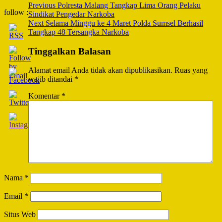
Post
Previous
Polresta Malang Tangkap Lima Orang Pelaku
follow :
Sindikat Pengedar Narkoba
Navigation
Next
Selama Minggu ke 4 Maret Polda Sumsel Berhasil
Tangkap 48 Tersangka Narkoba
Tinggalkan Balasan
Alamat email Anda tidak akan dipublikasikan.
Ruas yang
wajib ditandai
*
Komentar
*
Nama
*
Email
*
Situs Web