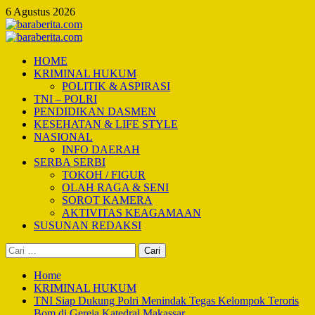
Skip
6 Agustus 2026
to
content
Primary
Menu
HOME
KRIMINAL HUKUM
POLITIK & ASPIRASI
TNI – POLRI
PENDIDIKAN DASMEN
KESEHATAN & LIFE STYLE
NASIONAL
INFO DAERAH
SERBA SERBI
TOKOH / FIGUR
OLAH RAGA & SENI
SOROT KAMERA
AKTIVITAS KEAGAMAAN
SUSUNAN REDAKSI
Cari
untuk:
Home
KRIMINAL HUKUM
TNI Siap Dukung Polri Menindak Tegas Kelompok Teroris
Bom di Gereja Katedral Makassar