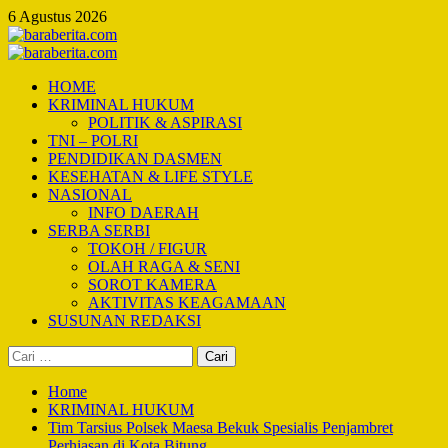
Skip
6 Agustus 2026
to
content
Primary
Menu
HOME
KRIMINAL HUKUM
POLITIK & ASPIRASI
TNI – POLRI
PENDIDIKAN DASMEN
KESEHATAN & LIFE STYLE
NASIONAL
INFO DAERAH
SERBA SERBI
TOKOH / FIGUR
OLAH RAGA & SENI
SOROT KAMERA
AKTIVITAS KEAGAMAAN
SUSUNAN REDAKSI
Cari
untuk:
Home
KRIMINAL HUKUM
Tim Tarsius Polsek Maesa Bekuk Spesialis Penjambret
Perhiasan di Kota Bitung