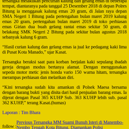
tersangka melakukan pencurian kalung dan gelang emas di beberapa
tempat, diantaranya pada tanggal 25 Desember 2018 di depan Polres
Bitung ia menggasak kalung emas 20 gram, di Jalan raya depan
SMA Negeri 1 Bitung pada pertengahan bulan maret 2019 kalung
emas 20 gram, pertengahan bulan maret 2019 di toko perhiasan
emas Girian dua buah gelang rantai emas sekitar 50 gram, di
belakang SMK Negeri 2 Bitung pada sekitar bulan agustus 2018
sebanyak kalung 6 gram.
“Hasil curian kalung dan gelang emas ia jual ke pedagang kaki lima
di Pusat Kota Manado,” ujar Kasat.
Tersangka beraksi saat para korban berjalan kaki sepulang ibadah
gereja dengan modus bertanya alamat. Dengan menggunakan
sepeda motor metic jenis honda vario 150 warna hitam, tersangka
merampas perhiasan dan melarikan diri.
“Kini tersangka sudah kita amankan di Polsek Maesa bersama
dengan barang bukti yang disita dari hasil penjualan barang emas. Ia
dijerat dengan Pasal 365 KUHP Sub. 363 KUHP lebih sub. pasal
362 KUHP,” terang Kasat.(humas)
Laporan : Tim Bhara
Post
Previous
Tersangka MM Suami Bunuh Isteri di Manembo-
follow :
Nembo Tengah Kota Bitung, Diamankan Polisi