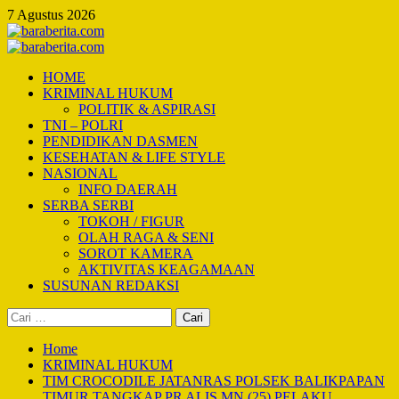
Skip
7 Agustus 2026
to
content
Primary
Menu
HOME
KRIMINAL HUKUM
POLITIK & ASPIRASI
TNI – POLRI
PENDIDIKAN DASMEN
KESEHATAN & LIFE STYLE
NASIONAL
INFO DAERAH
SERBA SERBI
TOKOH / FIGUR
OLAH RAGA & SENI
SOROT KAMERA
AKTIVITAS KEAGAMAAN
SUSUNAN REDAKSI
Cari
untuk:
Home
KRIMINAL HUKUM
TIM CROCODILE JATANRAS POLSEK BALIKPAPAN
TIMUR TANGKAP PR ALIS MN (25) PELAKU