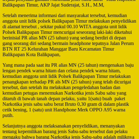
Balikpapan Timur, AKP Jajat Suderajat, S.H., M.M,
Setelah menerima informasi dari masyarakat tersebut, kemudian
anggota unit lidik polsek Balikpapan Timur melakukan penyelidikan
di alamat tersebut , sekitar pukul 00.10 WITA anggota unit lidik
Polsek Balikpapan Timur mencurigai seseorang laki-laki diketahui
berinisial PR alias MN (25 tahun) yang sedang berdiri di depan
gang seorang diri sedang bermain headphone tepatnya Jalan Perum
BTN RT 25 Kelurahan Manggar Baru Kecamatan Timur
Balikpapan Kota Balikpapan,
Yang mana pada saat itu PR alias MN (25 tahun) mengenakan baju
lengan pendek warna hitam dan celana pendek warna hitam,
kemudian anggota unit lidik Polsek Balikpapan Timur melakukan
penangkapan terhadap PR als MN (25 tahun) yang telah dicurigai
tersebut, dan setelah itu melakukan pengeledahan badan dan
kemudian petugas menemukan Narkotika jenis Sabu sabu yang
ditaruh di bawah tanah depan pelaku, yaitu 1(satu) buah paket
Narkotika jenis sabu sabu berat Bruto 0,30 gram di dalam plastik
cetik bening, 1 (satu) unit Handphone Merk OPPO A95 warna
putih.
Selanjutnya anggota melaksanakan penyelidikan, menanyakan
tentang kepemilikan barang jenis Sabu-sabu tersebut dan pelaku
mengaku bahwa barang Narkotika jenis Sabu-sabu adalah miliknya