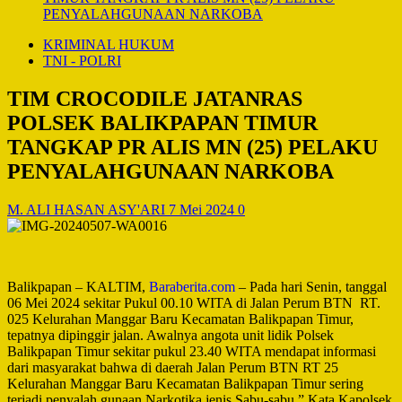
PENYALAHGUNAAN NARKOBA
KRIMINAL HUKUM
TNI - POLRI
TIM CROCODILE JATANRAS
POLSEK BALIKPAPAN TIMUR
TANGKAP PR ALIS MN (25) PELAKU
PENYALAHGUNAAN NARKOBA
M. ALI HASAN ASY'ARI
7 Mei 2024
0
Balikpapan – KALTIM,
Baraberita.com
– Pada hari Senin, tanggal
06 Mei 2024 sekitar Pukul 00.10 WITA di Jalan Perum BTN RT.
025 Kelurahan Manggar Baru Kecamatan Balikpapan Timur,
tepatnya dipinggir jalan. Awalnya angota unit lidik Polsek
Balikpapan Timur sekitar pukul 23.40 WITA mendapat informasi
dari masyarakat bahwa di daerah Jalan Perum BTN RT 25
Kelurahan Manggar Baru Kecamatan Balikpapan Timur sering
terjadi penyalah gunaan Narkotika jenis Sabu-sabu.” Kata Kapolsek