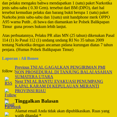
dan pelaku mengaku bahwa mendapatkan 1 (satu) paket Narkotika
jenis sabu-sabu ( 0.30 Grm). tersebut dari BM (DPO), dari hal
tersebut kemudian pelaku dan barang bukti berupa 1 (satu) paket
Narkoba jenis sabu-sabu dan 1(satu) unit handphone merk OPPO
A95 warna Putih , di bawa dan diamankan ke Polsek Balikpapan
Timur guna proses hukum lebih lanjut.
Atas perbuatannya, Pelaku PR alias MN (25 tahun) dikenakan Pasal
114 (1) Jo Pasal 112 (1) undang undang RI No 35 tahun 2009
tentang Narkotika dengan ancaman pidana kurungan diatas 7 tahun
penjara. (Humas Polsek Balikpapan Timur)
Laporan : Ali Boneo
Post
Previous
TNI AL GAGALKAN PENGIRIMAN PMI
follow :
NON PROSEDURAL DI TANJUNG BALAI ASAHAN
Navigation
SUMATERA UTARA
Next
TNI AL BANTU EVAKUASI PENUMPANG
KAPAL KARAM DI KEPULAUAN MERANTI
PROVINSI RIAU
Tinggalkan Balasan
Alamat email Anda tidak akan dipublikasikan.
Ruas yang
wajib ditandai
*