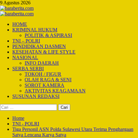
Skip
9 Agustus 2026
to
content
Primary
Menu
HOME
KRIMINAL HUKUM
POLITIK & ASPIRASI
TNI – POLRI
PENDIDIKAN DASMEN
KESEHATAN & LIFE STYLE
NASIONAL
INFO DAERAH
SERBA SERBI
TOKOH / FIGUR
OLAH RAGA & SENI
SOROT KAMERA
AKTIVITAS KEAGAMAAN
SUSUNAN REDAKSI
Cari
untuk:
Home
TNI - POLRI
Tiga Personil ASN Polda Sulawesi Utara Terima Penghargaan
Satya Lencana Karya Satya