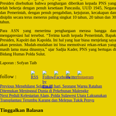
Presiden disebutkan bahwa penghargan diberikan kepada PNS yang
telah bekerja dengan penuh kesetiaan Pancasila, UUD 1945, Negara
dan Pemerintah, dengan penuh pengabdian, kejujuran, kecakapan dan
disiplin secara terus menerus paling singkat 10 tahun, 20 tahun dan 30
tahun.
Para ASN yang menerima penghargaan merasa bangga dan
mengapresiasi hal tersebut. “Terima kasih kepada Pemerintah, Bapak
Presiden, Kapolri dan Kapolda. Ini hal yang luar biasa menjelang saya
akan pensiun. Mudah-mudahan ini bisa memotivasi rekan-rekan yang
masih lama masa dinasnya,” ujar Sadjia Kader, PNS yang bertugas di
Bidang Humas Polda Sulut.
Laporan : Sofyan Taib
Post
follow :
Navigation
Previous
Menghilang Selama 10 hari, Seorang Warga Ratahan
Ditemukan Meninggal Dunia di Pekebunan Malengke
Next
Peduli Kelestarian Alam, Polda Sulawesi Utara Laksanakan
Transplantasi Terumbu Karang dan Melepas Tukik Penyu
Tinggalkan Balasan