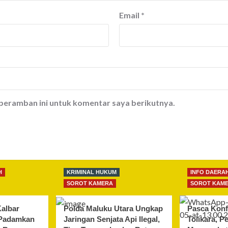
Email
*
 peramban ini untuk komentar saya berikutnya.
H
KRIMINAL HUKUM
INFO DAERA
SOROT KAMERA
SOROT KAM
albar
Polda Maluku Utara Ungkap
Pasca Konf
 Padamkan
Jaringan Senjata Api Ilegal,
Tolikara, P