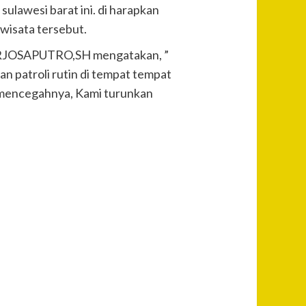
sulawesi barat ini. di harapkan
 wisata tersebut.
ARJOSAPUTRO,SH mengatakan, ”
n patroli rutin di tempat tempat
uk mencegahnya, Kami turunkan
Post
Previous
Harta
Navigation
Calon
Anggota
DPD Asal
Papua Ini
Kalahkan