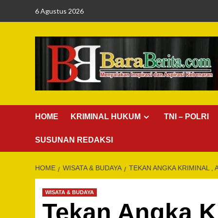
Skip
6 Agustus 2026
to
content
HOME
KRIMINAL HUKUM
TNI – POLRI
SUSUNAN REDAKSI
HOME
WISATA & BUDAYA
TEKAN ANGKA KRIMINAL ,
WISATA & BUDAYA
Tekan Angka Kr