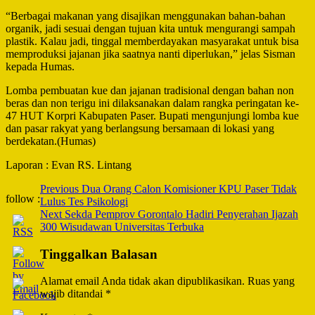
“Berbagai makanan yang disajikan menggunakan bahan-bahan
organik, jadi sesuai dengan tujuan kita untuk mengurangi sampah
plastik. Kalau jadi, tinggal memberdayakan masyarakat untuk bisa
memproduksi jajanan jika saatnya nanti diperlukan,” jelas Sisman
kepada Humas.
Lomba pembuatan kue dan jajanan tradisional dengan bahan non
beras dan non terigu ini dilaksanakan dalam rangka peringatan ke-
47 HUT Korpri Kabupaten Paser. Bupati mengunjungi lomba kue
dan pasar rakyat yang berlangsung bersamaan di lokasi yang
berdekatan.(Humas)
Laporan : Evan RS. Lintang
Post
Previous
Dua Orang Calon Komisioner KPU Paser Tidak
follow :
Lulus Tes Psikologi
Navigation
Next
Sekda Pemprov Gorontalo Hadiri Penyerahan Ijazah
300 Wisudawan Universitas Terbuka
Tinggalkan Balasan
Alamat email Anda tidak akan dipublikasikan.
Ruas yang
wajib ditandai
*