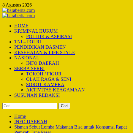
Skip
8 Agustus 2026
to
content
Primary
Menu
HOME
KRIMINAL HUKUM
POLITIK & ASPIRASI
TNI – POLRI
PENDIDIKAN DASMEN
KESEHATAN & LIFE STYLE
NASIONAL
INFO DAERAH
SERBA SERBI
TOKOH / FIGUR
OLAH RAGA & SENI
SOROT KAMERA
AKTIVITAS KEAGAMAAN
SUSUNAN REDAKSI
Cari
untuk:
Home
INFO DAERAH
Sisman Sebut Lomba Makanan Bisa untuk Konsumsi Rapat
Pemkab Tana Paser