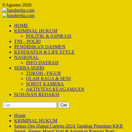
Skip
9 Agustus 2026
to
content
Primary
Menu
HOME
KRIMINAL HUKUM
POLITIK & ASPIRASI
TNI – POLRI
PENDIDIKAN DASMEN
KESEHATAN & LIFE STYLE
NASIONAL
INFO DAERAH
SERBA SERBI
TOKOH / FIGUR
OLAH RAGA & SENI
SOROT KAMERA
AKTIVITAS KEAGAMAAN
SUSUNAN REDAKSI
Cari
untuk:
Home
KRIMINAL HUKUM
Satgas Ops Damai Cartenz-2024 Tangkap Pimpinan KKB
Paniai, Jemmy Magai Yogi & Amankan Ratusan Butir