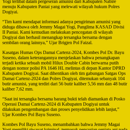
Yogi terlibat dalam pergeseran amunisi dari Kabupaten Nabire
menuju Kabupaten Paniai yang melewati wilayah hukum Polres
Dogiyai.
“Tim kami mendapat informasi adanya pengiriman amunisi yang
diduga dibawa oleh Jemmy Magai Yogi, Panglima KASAD Divisi
II Paniai. Kami kemudian melakukan pencegatan di wilayah
Dogiyai dan berhasil menangkap tersangka bersama dengan
sembilan orang lainnya,” Ujar Brigjen Pol Faizal.
Kasatgas Humas Ops Damai Cartenz-2024, Kombes Pol Dr. Bayu
Suseno, dalam keterangannya menjelaskan bahwa penangkapan
terjadi ketika sebuah mobil Hilux Double Cabin berwarna putih
dengan nomor polisi PA 1646 HL melintas di depan Kantor DPRD
Kabupaten Dogiyai. Saat dihentikan oleh tim gabungan Satgas Ops
Damai Cartenz-2024 dan Polres Dogiyai, ditemukan sebanyak 104
butir amunisi, yang terdiri dari 56 butir kaliber 5,56 mm dan 48 butir
kaliber 7,62 mm.
“Saat ini tersangka bersama barang bukti telah diamankan di Posko
Operasi Damai Cartenz-2024 di Kabupaten Dogiyai untuk
dilakukan pengembangan dan proses penyelidikan lebih lanjut,”
Ujar Kombes Pol Bayu Suseno.
Kombes Pol Bayu Suseno, menambahkan bahwa Jemmy Magai
Yogi memiliki riwayat kriminal, termasuk pencurian senjata api pada