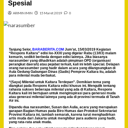
Spesial
ARIMIN IMIN
15 Maret 2019
0
Tanjung Selor,
BARABERITA.COM
Jum’at, 15/03/2019 Kegiatan
“Respons Kaltara” edisi ke-XXXI yang digelar Rabu (13/03) malam
kemarin, sedikit berbeda dengan edisi lainnya. Jika biasanya
narasumber yang dihadirkan adalah pimpinan OPD (organisasi
perangkat daerah) atau pejabat terkait, kali ini lebih special. Delapan
orang narasumber yang hadir dalam acara yang dilangsungkan di
Aula Gedung Gabungan Dinas (Gadis) Pemprov Kaltara itu, adalah
para milenial muda berbakat.
“(Saya) Milenial untuk Kaltara Terdepan”. Demikian tema yang
diangkat pada Respons Kaltara edisi khusus ini. Mengulik tentang
rahasia sukses beberapa milenial yang ada di Kaltara, Respons
Kaltara kali ini bertujuan untuk menginspirasi para generasi muda
atau generasi milenial lainnya yang ada di provinsi termuda di Tanah
Air ini.
Dipandu dua narasumber, Susan dan Aulia, acara yang merupakan
garapan Bagian Humas pada Biro Humas dan Protokol Sekretariat
Provinsi Kaltara ini, tambah semarak, karena turut menghadirkan
artis muda dari Jakarta untuk menghibur para audiens yang hadir,
yang rata-rata anak muda.