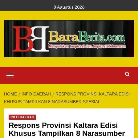
Skip
8 Agustus 2026
to
content
Primary
Menu
HOME
INFO DAERAH
RESPONS PROVINSI KALTARA EDISI
KHUSUS TAMPILKAN 8 NARASUMBER SPESIAL
INFO DAERAH
Respons Provinsi Kaltara Edisi
Khusus Tampilkan 8 Narasumber