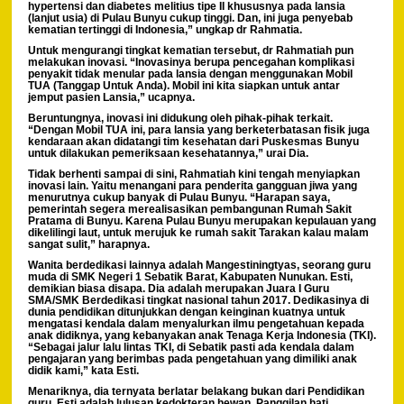
hypertensi dan diabetes melitius tipe II khususnya pada lansia
(lanjut usia) di Pulau Bunyu cukup tinggi. Dan, ini juga penyebab
kematian tertinggi di Indonesia,” ungkap dr Rahmatia.
Untuk mengurangi tingkat kematian tersebut, dr Rahmatiah pun
melakukan inovasi. “Inovasinya berupa pencegahan komplikasi
penyakit tidak menular pada lansia dengan menggunakan Mobil
TUA (Tanggap Untuk Anda). Mobil ini kita siapkan untuk antar
jemput pasien Lansia,” ucapnya.
Beruntungnya, inovasi ini didukung oleh pihak-pihak terkait.
“Dengan Mobil TUA ini, para lansia yang berketerbatasan fisik juga
kendaraan akan didatangi tim kesehatan dari Puskesmas Bunyu
untuk dilakukan pemeriksaan kesehatannya,” urai Dia.
Tidak berhenti sampai di sini, Rahmatiah kini tengah menyiapkan
inovasi lain. Yaitu menangani para penderita gangguan jiwa yang
menurutnya cukup banyak di Pulau Bunyu. “Harapan saya,
pemerintah segera merealisasikan pembangunan Rumah Sakit
Pratama di Bunyu. Karena Pulau Bunyu merupakan kepulauan yang
dikelilingi laut, untuk merujuk ke rumah sakit Tarakan kalau malam
sangat sulit,” harapnya.
Wanita berdedikasi lainnya adalah Mangestiningtyas, seorang guru
muda di SMK Negeri 1 Sebatik Barat, Kabupaten Nunukan. Esti,
demikian biasa disapa. Dia adalah merupakan Juara I Guru
SMA/SMK Berdedikasi tingkat nasional tahun 2017. Dedikasinya di
dunia pendidikan ditunjukkan dengan keinginan kuatnya untuk
mengatasi kendala dalam menyalurkan ilmu pengetahuan kepada
anak didiknya, yang kebanyakan anak Tenaga Kerja Indonesia (TKI).
“Sebagai jalur lalu lintas TKI, di Sebatik pasti ada kendala dalam
pengajaran yang berimbas pada pengetahuan yang dimiliki anak
didik kami,” kata Esti.
Menariknya, dia ternyata berlatar belakang bukan dari Pendidikan
guru. Esti adalah lulusan kedokteran hewan. Panggilan hati