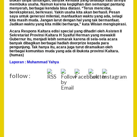
Bukan tanpa tantangan, banyak kendala yang dihadapi saat dirinya
membuka usaha. Namun karena kegigihan dan semangat pantang
menyerah, berbagai kendala bisa diatasi. “Terus mencoba,
bereksplorasi, berkreasi. Yakin usaha kita akan berhasil. Pesan
saya untuk generasi milenial, manfaatkan waktu yang ada, selagi
kita masih muda. Jangan larut dengan hal yang tak bermanfaat.
Jadikan waktu yang kita miliki berharga,” kata Wisian mengispirasi.
Acara Respons Kaltara edisi special yang dihadiri oleh Asisten II
Sekretariat Provinsi Kaltara H Syaiful Herman yang mewakili
Gubernur itu, menjadi lebih semarak karena di sela-sela acara
banyak dibagikan berbagai hadiah doorprize kepada para
pengunjung. Tak hanya itu, acara juga turut diramaikan oleh
berbagai komunitas muda yang ada di ibukota provinsi Kaltara.
(humas)
Laporan : Muhammad Yahya
follow :
P
Pre
Lift
Na
Min
201
Pro
Kal
Uta
Dita