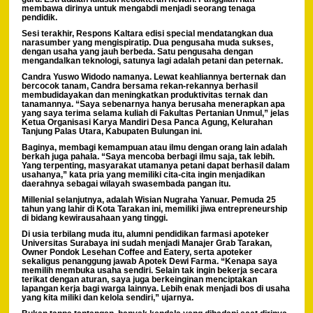
membawa dirinya untuk mengabdi menjadi seorang tenaga
pendidik.
Sesi terakhir, Respons Kaltara edisi special mendatangkan dua
narasumber yang mengispiratip. Dua pengusaha muda sukses,
dengan usaha yang jauh berbeda. Satu pengusaha dengan
mengandalkan teknologi, satunya lagi adalah petani dan peternak.
Candra Yuswo Widodo namanya. Lewat keahliannya berternak dan
bercocok tanam, Candra bersama rekan-rekannya berhasil
membudidayakan dan meningkatkan produktivitas ternak dan
tanamannya. “Saya sebenarnya hanya berusaha menerapkan apa
yang saya terima selama kuliah di Fakultas Pertanian Unmul,” jelas
Ketua Organisasi Karya Mandiri Desa Panca Agung, Kelurahan
Tanjung Palas Utara, Kabupaten Bulungan ini.
Baginya, membagi kemampuan atau ilmu dengan orang lain adalah
berkah juga pahala. “Saya mencoba berbagi ilmu saja, tak lebih.
Yang terpenting, masyarakat utamanya petani dapat berhasil dalam
usahanya,” kata pria yang memiliki cita-cita ingin menjadikan
daerahnya sebagai wilayah swasembada pangan itu.
Millenial selanjutnya, adalah Wisian Nugraha Yanuar. Pemuda 25
tahun yang lahir di Kota Tarakan ini, memiliki jiwa entrepreneurship
di bidang kewirausahaan yang tinggi.
Di usia terbilang muda itu, alumni pendidikan farmasi apoteker
Universitas Surabaya ini sudah menjadi Manajer Grab Tarakan,
Owner Pondok Lesehan Coffee and Eatery, serta apoteker
sekaligus penanggung jawab Apotek Dewi Farma. “Kenapa saya
memilih membuka usaha sendiri. Selain tak ingin bekerja secara
terikat dengan aturan, saya juga berkeinginan menciptakan
lapangan kerja bagi warga lainnya. Lebih enak menjadi bos di usaha
yang kita miliki dan kelola sendiri,” ujarnya.