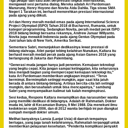
Tiga pelajar dan satu atlet berprestasi tingkat internasional,
mengawali sesi pertama dialog. Mereka adalah Ari Pardomuan
Manurung, Henry Hoyono dan Novita Aida Dahlia. Tiga siswa SMA
Negeri 1 Tarakan ini, berhasil menorehkan prestasi internasional
pada ajang yang diikuti.
Ari dan Henry meraih medali emas pada ajang International Science
Project Olympiad (ISPO) Tahun 2018 di Bucharest, Rumania, untuk
kategori programming. Sedangkan Novita, peraih medali perak ISPO
2018 bidang biologi bersama rekannya, Andrew Januar Willyanto.
Novita juga mewakili Indonesia pada ajang Genius Olympiad pada
Juni tahun lalu di New York, Amerika Serikat.
Sementara Sabri, menunjukkan dedikasinya lewat prestasi di
bidang olahraga. Atlet panjat tebing kelahiran Nunukan, Kaltara itu
berhasil meraih medali perak pada ajang Asian Games 2018 yang
berlangsung di Jakarta dan Palembang.
“Generasi muda jangan hanya jadi penonton. Kemajuan teknologi
yang begitu cepat. Kita jangan sampai ketinggalan, kita seharusnya
bisa menjadi bagian yang mempercepat kemajuan teknologi itu,”
kata Ari Pardomuan memberikan ungkapan inspirasi. “Terus
bermimpi. Bermimpilah setinggi mungkin, agar saat kita jatuh
berada di antara bintang-bintang. Artinya bercita-cita lah setinggi
mungkin, dan berusahalah untuk bisa mencapainya,” sambung
Sabri yang menyampaikan kalimat tak kalah menginspirasi.
Sesi kedua, Respons Kaltara menampilkan dua narasumber wanita
yang memiliki dedikasi di bidangnya. Adalah dr Rahmatiah. Dokter
muda ini, lahir di Kecamatan Bunyu, 9 Mei 1988. Dia menekuni ilmu
kedokteran sejak 2006, dan di 2012 wanita berhijab ini pun diangkat
sumpah menjadi dokter umum.
Melihat banyaknya Lansia (Lanjut Usia) di daerah tempatnya
bertugas, yang juga tanah kelahirannya, Rahmatiah terpanggil untuk
memberikan pelayanan kesehatan. “Penderita komplikasi penyakit