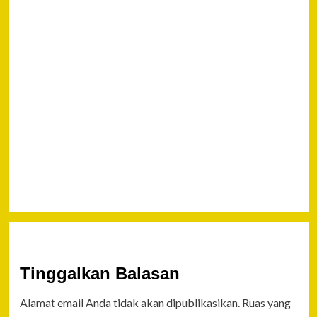
9.6
BO
Next
Keutamaan
Sedekah
Pada Hari
Jum’at
Memadukan
Dua
Kebaikan
Tinggalkan Balasan
Alamat email Anda tidak akan dipublikasikan.
Ruas yang