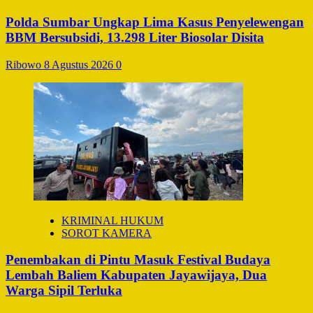
Polda Sumbar Ungkap Lima Kasus Penyelewengan
BBM Bersubsidi, 13.298 Liter Biosolar Disita
Ribowo
8 Agustus 2026
0
KRIMINAL HUKUM
SOROT KAMERA
Penembakan di Pintu Masuk Festival Budaya
Lembah Baliem Kabupaten Jayawijaya, Dua
Warga Sipil Terluka