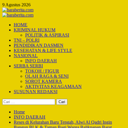
Skip
9 Agustus 2026
to
content
Primary
Menu
HOME
KRIMINAL HUKUM
POLITIK & ASPIRASI
TNI – POLRI
PENDIDIKAN DASMEN
KESEHATAN & LIFE STYLE
NASIONAL
INFO DAERAH
SERBA SERBI
TOKOH / FIGUR
OLAH RAGA & SENI
SOROT KAMERA
AKTIVITAS KEAGAMAAN
SUSUNAN REDAKSI
Cari
untuk:
Home
INFO DAERAH
Reses di Kelurahan Baru Tengah, Alwi Al Qadri Ingin
Bangun BLK & Taman Bagi Warga Balikpapan Barat