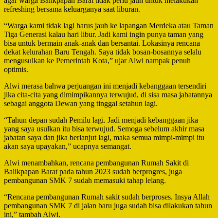
agar warga Balikpapan Barat tidak perlu jauh untuk melakukan
refreshing bersama keluarganya saat liburan.
“Warga kami tidak lagi harus jauh ke lapangan Merdeka atau Taman
Tiga Generasi kalau hari libur. Jadi kami ingin punya taman yang
bisa untuk bermain anak-anak dan bersantai. Lokasinya rencana
dekat kelurahan Baru Tengah. Saya tidak bosan-bosannya selalu
mengusulkan ke Pemerintah Kota,” ujar Alwi nampak penuh
optimis.
Alwi merasa bahwa perjuangan ini menjadi kebanggaan tersendiri
jika cita-cita yang dimimpikannya terwujud, di sisa masa jabatannya
sebagai anggota Dewan yang tinggal setahun lagi.
“Tahun depan sudah Pemilu lagi. Jadi menjadi kebanggaan jika
yang saya usulkan itu bisa terwujud. Semoga sebelum akhir masa
jabatan saya dan jika berlanjut lagi, maka semua mimpi-mimpi itu
akan saya upayakan,” ucapnya semangat.
Alwi menambahkan, rencana pembangunan Rumah Sakit di
Balikpapan Barat pada tahun 2023 sudah berprogres, juga
pembangunan SMK 7 sudah memasuki tahap lelang.
“Rencana pembangunan Rumah sakit sudah berproses. Insya Allah
pembangunan SMK 7 di jalan baru juga sudah bisa dilakukan tahun
ini,” tambah Alwi.