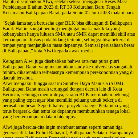
Hal itu disampaikan Alwi, setelah selesai menggelar Reses Masa
Persidangan II tahun 2023 di RT 39 Kelurahan Baru Tengah
Kecamatan Balikpapan Barat, pada Senin 05 Juni 2023 malam hari.
“Sejak lama saya berusaha agar BLK bisa dibangun di Balikpapan
Barat. Hal ini sangat penting mengingat anak-anak kita yang
kebanyakan hanya lulusan SMA atau SMK dapat memiliki skill atau
kemampuan khusus pada bidang tertentu, sehingga bisa bekerja di
tempat yang menjanjikan masa depannya. Semisal perusahaan besar
di Balikpapan,” kata Alwi kepada awak media.
Keinginan Alwi juga disebabkan bahwa rata-rata putra-putri
Balikpapan Barat, yang melanjutkan study ke universitas sangatlah
minim, dikarenakan terbatasnya kemampuan perekonomian yang di
daerah tersebut.
Alwi mengakui hingga saat ini Sumber Daya Manusia (SDM)
Balikpapan Barat masih tertinggal dengan daerah lain di Kota
Beriman, sehingga menurutnya, sarana BLK merupakan peluang
yang paling tepat agar bisa memiliki peluang untuk bekerja di
perusahaan besar. Seperti halnya proyek strategis Pertamina yang
terus bergerak, dan tentu ke depannya membutuhkan tenaga lokal
yang berkemampuan dalam bidangnya.
Alwi juga bercita-cita ingin membuat taman seperti taman tiga
generasi di Jalan Ruhui Rahayu I, Balikpapan Selatan. Harapannya,