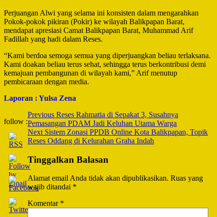
Perjuangan Alwi yang selama ini konsisten dalam mengarahkan
Pokok-pokok pikiran (Pokir) ke wilayah Balikpapan Barat,
mendapat apresiasi Camat Balikpapan Barat, Muhammad Arif
Fadillah yang hadi dalam Reses.
“Kami berdoa semoga semua yang diperjuangkan beliau terlaksana.
Kami doakan beliau terus sehat, sehingga terus berkontribusi demi
kemajuan pembangunan di wilayah kami,” Arif menutup
pembicaraan dengan media.
Laporan : Yulsa Zena
Post
Previous
Reses Rahmatia di Sepakat 3, Susahnya
follow :
Pemasangan PDAM Jadi Keluhan Utama Warga
Navigation
Next
Sistem Zonasi PPDB Online Kota Balikpapan, Topik
Reses Oddang di Kelurahan Graha Indah
Tinggalkan Balasan
Alamat email Anda tidak akan dipublikasikan.
Ruas yang
wajib ditandai
*
Komentar
*