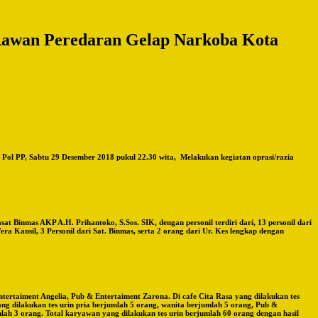
 Rawan Peredaran Gelap Narkoba Kota
ol PP, Sabtu 29 Desember 2018 pukul 22.30 wita, Melakukan kegiatan oprasi/razia
Binmas AKP A.H. Prihantoko, S.Sos. SIK, dengan personil terdiri dari, 13 personil dari
Vera Kansil, 3 Personil dari Sat. Binmas, serta 2 orang dari Ur. Kes lengkap dengan
ntertaiment Angelia, Pub & Entertaiment Zarona. Di cafe Cita Rasa yang dilakukan tes
ang dilakukan tes urin pria berjumlah 5 orang, wanita berjumlah 5 orang, Pub &
lah 3 orang. Total karyawan yang dilakukan tes urin berjumlah 60 orang dengan hasil