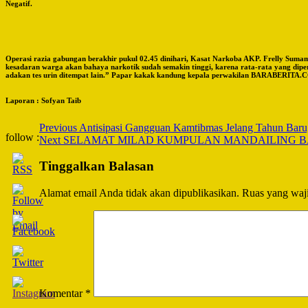
Negatif.
Operasi razia gabungan berakhir pukul 02.45 dinihari, Kasat Narkoba AKP. Frelly Sumam
kesadaran warga akan bahaya narkotik sudah semakin tinggi, karena rata-rata yang diper
adakan tes urin ditempat lain.” Papar kakak kandung kepala perwakilan BARABERI
Laporan : Sofyan Taib
Post
Previous
Antisipasi Gangguan Kamtibmas Jelang Tahun Baru,
follow :
Next
SELAMAT MILAD KUMPULAN MANDAILING BALIKPAPAN
Navigation
Tinggalkan Balasan
Alamat email Anda tidak akan dipublikasikan.
Ruas yang waji
Komentar
*