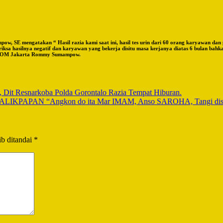
pow, SE mengatakan “ Hasil razia kami saat ini, hasil tes urin dari 60 orang karyawan da
iksa hasilnya negatif dan karyawan yang bekerja disitu masa kerjanya diatas 6 bulan bahk
TA.COM Jakarta Rommy Sumampow.
 Dit Resnarkoba Polda Gorontalo Razia Tempat Hiburan.
 “Angkon do ita Mar IMAM, Anso SAROHA, Tangi disiluluto
b ditandai
*