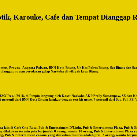
otik, Karouke, Cafe dan Tempat Dianggap
s, Provos, Anggota Polwan, BNN Kota Bitung, Ur Kes Polres Bitung, Sat Bimas dan Sat P
 dianggap rawan peredaran gelap Narkoba di wilayah kota Bitung.
/XI/res.4/2018, di Pimpin langsung oleh Kasat Narkoba AKP Frelly Sumampow, SE dan Kasat 
6 personil dari BNN Kota Bitung lengkap dengan test kit urine, 7 personil dari Sat. Pol. PP, 
ara lain di Cafe Cita Rasa, Pub & Entertaiment D’Light, Pub & Entertaiment Plaza, Pub & E
g dilakukan tes urin pria berjumlah 8 orang, wanita 10 orang, Pub & Entertaiment Plaza y
ang, Pub & Entertaiment Zarona yang dilakukan tes urin adalah pria 2 orang, wanita berjum