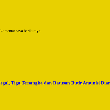
 komentar saya berikutnya.
legal, Tiga Tersangka dan Ratusan Butir Amunisi Di