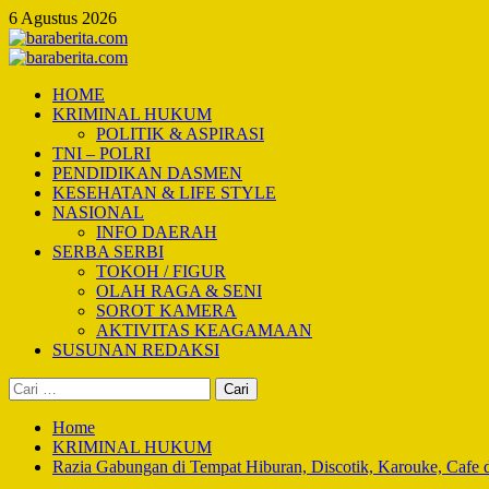
Skip
6 Agustus 2026
to
content
Primary
Menu
HOME
KRIMINAL HUKUM
POLITIK & ASPIRASI
TNI – POLRI
PENDIDIKAN DASMEN
KESEHATAN & LIFE STYLE
NASIONAL
INFO DAERAH
SERBA SERBI
TOKOH / FIGUR
OLAH RAGA & SENI
SOROT KAMERA
AKTIVITAS KEAGAMAAN
SUSUNAN REDAKSI
Cari
untuk:
Home
KRIMINAL HUKUM
Razia Gabungan di Tempat Hiburan, Discotik, Karouke, Cafe