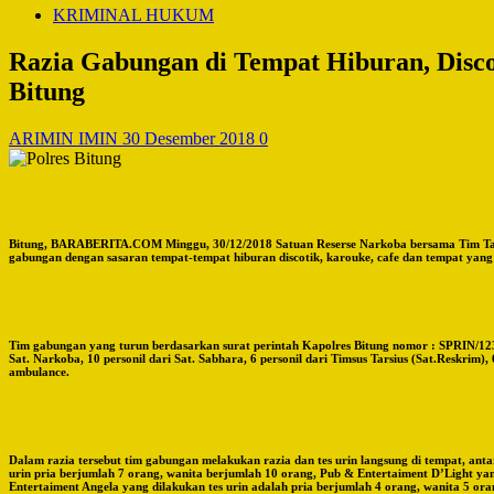
KRIMINAL HUKUM
Razia Gabungan di Tempat Hiburan, Disc
Bitung
ARIMIN IMIN
30 Desember 2018
0
Bitung, BARABERITA.COM Minggu, 30/12/2018 Satuan Reserse Narkoba bersama Tim Tarsiu
gabungan dengan sasaran tempat-tempat hiburan discotik, karouke, cafe dan tempat yang
Tim gabungan yang turun berdasarkan surat perintah Kapolres Bitung nomor : SPRIN/1232
Sat. Narkoba, 10 personil dari Sat. Sabhara, 6 personil dari Timsus Tarsius (Sat.Reskrim), 
ambulance.
Dalam razia tersebut tim gabungan melakukan razia dan tes urin langsung di tempat, ant
urin pria berjumlah 7 orang, wanita berjumlah 10 orang, Pub & Entertaiment D’Light yan
Entertaiment Angela yang dilakukan tes urin adalah pria berjumlah 4 orang, wanita 5 or