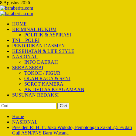
Skip
8 Agustus 2026
to
content
Primary
Menu
HOME
KRIMINAL HUKUM
POLITIK & ASPIRASI
TNI – POLRI
PENDIDIKAN DASMEN
KESEHATAN & LIFE STYLE
NASIONAL
INFO DAERAH
SERBA SERBI
TOKOH / FIGUR
OLAH RAGA & SENI
SOROT KAMERA
AKTIVITAS KEAGAMAAN
SUSUNAN REDAKSI
Cari
untuk:
Home
NASIONAL
Presiden RI H. Ir. Joko Widodo, Pemotongan Zakat 2,5 % dari
Gaji ASN/PNS Baru Wacana