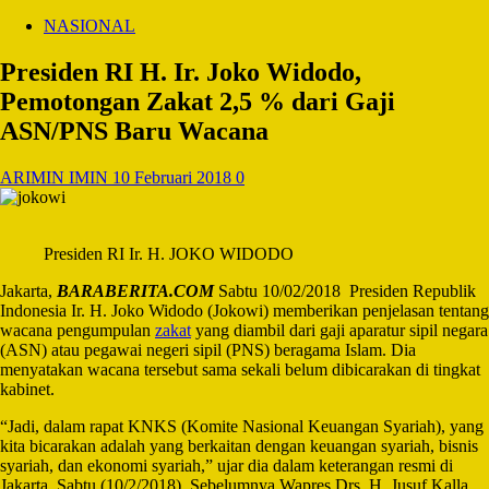
NASIONAL
Presiden RI H. Ir. Joko Widodo,
Pemotongan Zakat 2,5 % dari Gaji
ASN/PNS Baru Wacana
ARIMIN IMIN
10 Februari 2018
0
Presiden RI Ir. H. JOKO WIDODO
Jakarta,
BARABERITA.COM
Sabtu 10/02/2018 Presiden Republik
Indonesia Ir. H. Joko Widodo (Jokowi) memberikan penjelasan tentang
wacana pengumpulan
zakat
yang diambil dari gaji aparatur sipil negara
(ASN) atau pegawai negeri sipil (PNS) beragama Islam. Dia
menyatakan wacana tersebut sama sekali belum dibicarakan di tingkat
kabinet.
“Jadi, dalam rapat KNKS (Komite Nasional Keuangan Syariah), yang
kita bicarakan adalah yang berkaitan dengan keuangan syariah, bisnis
syariah, dan ekonomi syariah,” ujar dia dalam keterangan resmi di
Jakarta, Sabtu (10/2/2018). Sebelumnya Wapres Drs. H. Jusuf Kalla