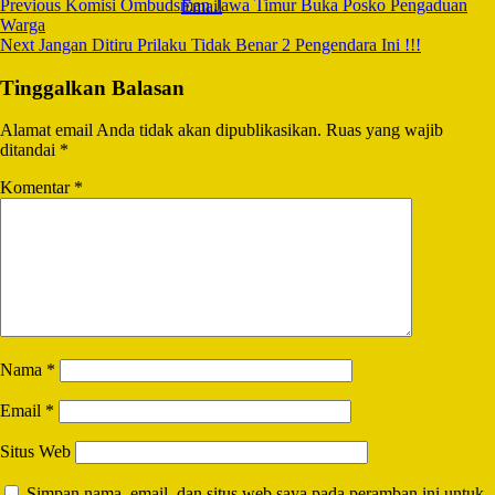
Previous
Komisi Ombudsman Jawa Timur Buka Posko Pengaduan
Warga
Next
Jangan Ditiru Prilaku Tidak Benar 2 Pengendara Ini !!!
Tinggalkan Balasan
Alamat email Anda tidak akan dipublikasikan.
Ruas yang wajib
ditandai
*
Komentar
*
Nama
*
Email
*
Situs Web
Simpan nama, email, dan situs web saya pada peramban ini untuk