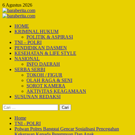
Skip
6 Agustus 2026
to
content
Primary
Menu
HOME
KRIMINAL HUKUM
POLITIK & ASPIRASI
TNI – POLRI
PENDIDIKAN DASMEN
KESEHATAN & LIFE STYLE
NASIONAL
INFO DAERAH
SERBA SERBI
TOKOH / FIGUR
OLAH RAGA & SENI
SOROT KAMERA
AKTIVITAS KEAGAMAAN
SUSUNAN REDAKSI
Cari
untuk:
Home
TNI - POLRI
Polwan Polres Banggai Gencar Sosialisasi Pencegahan
Kekerasan Kepada Perempuan Dan Anak