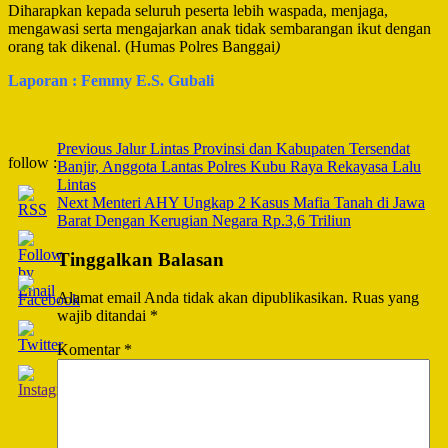
Diharapkan kepada seluruh peserta lebih waspada, menjaga,
mengawasi serta mengajarkan anak tidak sembarangan ikut dengan
orang tak dikenal. (Humas Polres Banggai
)
Laporan : Femmy E.S. Gubali
Post
Previous
Jalur Lintas Provinsi dan Kabupaten Tersendat
follow :
Banjir, Anggota Lantas Polres Kubu Raya Rekayasa Lalu
Navigation
Lintas
Next
Menteri AHY Ungkap 2 Kasus Mafia Tanah di Jawa
Barat Dengan Kerugian Negara Rp.3,6 Triliun
Tinggalkan Balasan
Alamat email Anda tidak akan dipublikasikan.
Ruas yang
wajib ditandai
*
Komentar
*