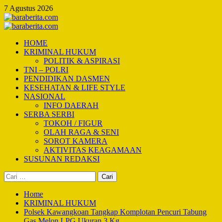
Skip
7 Agustus 2026
to
content
Primary
Menu
HOME
KRIMINAL HUKUM
POLITIK & ASPIRASI
TNI – POLRI
PENDIDIKAN DASMEN
KESEHATAN & LIFE STYLE
NASIONAL
INFO DAERAH
SERBA SERBI
TOKOH / FIGUR
OLAH RAGA & SENI
SOROT KAMERA
AKTIVITAS KEAGAMAAN
SUSUNAN REDAKSI
Cari
untuk:
Home
KRIMINAL HUKUM
Polsek Kawangkoan Tangkap Komplotan Pencuri Tabung
Gas Melon LPG Ukuran 3 Kg