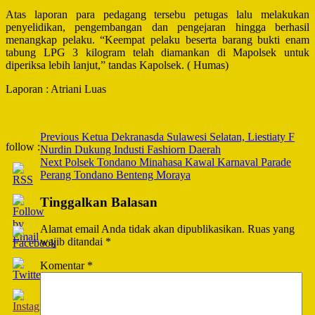
Atas laporan para pedagang tersebu petugas lalu melakukan
penyelidikan, pengembangan dan pengejaran hingga berhasil
menangkap pelaku. “Keempat pelaku beserta barang bukti enam
tabung LPG 3 kilogram telah diamankan di Mapolsek untuk
diperiksa lebih lanjut,” tandas Kapolsek. ( Humas)
Laporan : Atriani Luas
Post
Previous
Ketua Dekranasda Sulawesi Selatan, Liestiaty F
follow :
Nurdin Dukung Industi Fashiorn Daerah
Navigation
Next
Polsek Tondano Minahasa Kawal Karnaval Parade
Perang Tondano Benteng Moraya
Tinggalkan Balasan
Alamat email Anda tidak akan dipublikasikan.
Ruas yang
wajib ditandai
*
Komentar
*