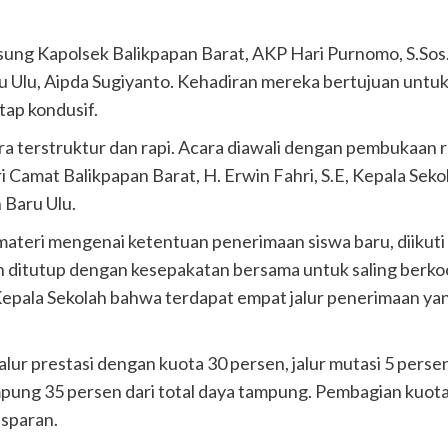
angsung Kapolsek Balikpapan Barat, AKP Hari Purnomo, S.Sos
 Ulu, Aipda Sugiyanto. Kehadiran mereka bertujuan untu
tap kondusif.
a terstruktur dan rapi. Acara diawali dengan pembukaan r
Camat Balikpapan Barat, H. Erwin Fahri, S.E, Kepala Seko
 Baru Ulu.
ateri mengenai ketentuan penerimaan siswa baru, diikuti 
 ditutup dengan kesepakatan bersama untuk saling berkoor
 Kepala Sekolah bahwa terdapat empat jalur penerimaan ya
alur prestasi dengan kuota 30 persen, jalur mutasi 5 persen,
mpung 35 persen dari total daya tampung. Pembagian kuota 
nsparan.