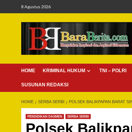
Skip
8 Agustus 2026
to
content
HOME
KRIMINAL HUKUM
TNI – POLRI
SUSUNAN REDAKSI
HOME
SERBA SERBI
POLSEK BALIKPAPAN BARAT SI
PENDIDIKAN DASMEN
SERBA SERBI
Polsek Balikp