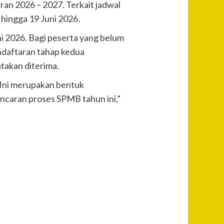
an 2026 – 2027. Terkait jadwal
 hingga 19 Juni 2026.
ni 2026. Bagi peserta yang belum
endaftaran tahap kedua
takan diterima.
 “Ini merupakan bentuk
lancaran proses SPMB tahun ini,”
Post
Previous
Di Balik
Navigation
Tembok