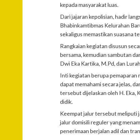
kepada masyarakat luas.
Dari jajaran kepolisian, hadir l
Bhabinkamtibmas Kelurahan Baru
sekaligus memastikan suasana te
Rangkaian kegiatan disusun secar
bersama, kemudian sambutan dari 
Dwi Eka Kartika, M.Pd, dan Lurah
Inti kegiatan berupa pemaparan m
dapat memahami secara jelas, dan
tersebut dijelaskan oleh H. Eka,
didik.
Keempat jalur tersebut meliputi j
jalur domisili reguler yang mena
penerimaan berjalan adil dan tra