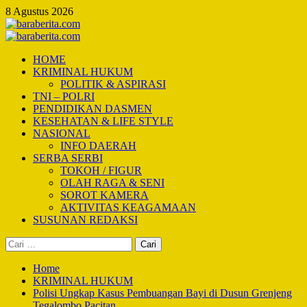
Skip
8 Agustus 2026
to
content
Primary
Menu
HOME
KRIMINAL HUKUM
POLITIK & ASPIRASI
TNI – POLRI
PENDIDIKAN DASMEN
KESEHATAN & LIFE STYLE
NASIONAL
INFO DAERAH
SERBA SERBI
TOKOH / FIGUR
OLAH RAGA & SENI
SOROT KAMERA
AKTIVITAS KEAGAMAAN
SUSUNAN REDAKSI
Cari
untuk:
Home
KRIMINAL HUKUM
Polisi Ungkap Kasus Pembuangan Bayi di Dusun Grenjeng
Tegalombo Pacitan