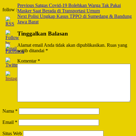
Post
Previous
Satgas Covid-19 Bolehkan Warga Tak Pakai
follow :
Masker Saat Berada di Transportasi Umum
Navigation
Next
Polisi Ungkap Kasus TPPO di Sumedang & Bandung
Jawa Barat
Tinggalkan Balasan
Alamat email Anda tidak akan dipublikasikan.
Ruas yang
wajib ditandai
*
Komentar
*
Nama
*
Email
*
Situs Web