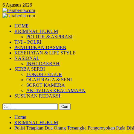
Skip
6 Agustus 2026
to
content
Primary
Menu
HOME
KRIMINAL HUKUM
POLITIK & ASPIRASI
TNI – POLRI
PENDIDIKAN DASMEN
KESEHATAN & LIFE STYLE
NASIONAL
INFO DAERAH
SERBA SERBI
TOKOH / FIGUR
OLAH RAGA & SENI
SOROT KAMERA
AKTIVITAS KEAGAMAAN
SUSUNAN REDAKSI
Cari
untuk:
Home
KRIMINAL HUKUM
Polisi Tetapkan Dua Orang Tersangka Pengeroyokan Pada Di