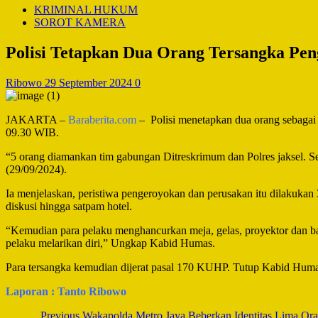
KRIMINAL HUKUM
SOROT KAMERA
Polisi Tetapkan Dua Orang Tersangka Pe
Ribowo
29 September 2024
0
JAKARTA –
Baraberita.com
– Polisi menetapkan dua orang sebagai t
09.30 WIB.
“5 orang diamankan tim gabungan Ditreskrimum dan Polres jaksel. S
(29/09/2024).
Ia menjelaskan, peristiwa pengeroyokan dan perusakan itu dilakukan
diskusi hingga satpam hotel.
“Kemudian para pelaku menghancurkan meja, gelas, proyektor dan ban
pelaku melarikan diri,” Ungkap Kabid Humas.
Para tersangka kemudian dijerat pasal 170 KUHP. Tutup Kabid Hum
Laporan : Tanto Ribowo
Post
Previous
Wakapolda Metro Jaya Beberkan Identitas Lima Or