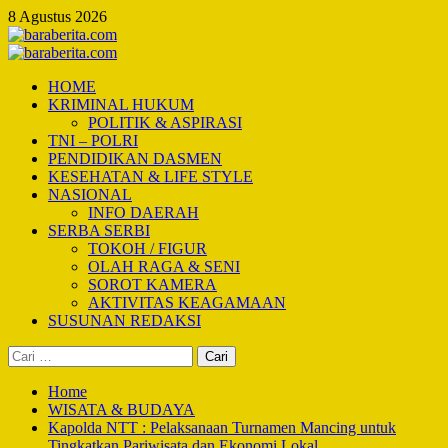
Skip
8 Agustus 2026
to
content
Primary
Menu
HOME
KRIMINAL HUKUM
POLITIK & ASPIRASI
TNI – POLRI
PENDIDIKAN DASMEN
KESEHATAN & LIFE STYLE
NASIONAL
INFO DAERAH
SERBA SERBI
TOKOH / FIGUR
OLAH RAGA & SENI
SOROT KAMERA
AKTIVITAS KEAGAMAAN
SUSUNAN REDAKSI
Cari
untuk:
Home
WISATA & BUDAYA
Kapolda NTT : Pelaksanaan Turnamen Mancing untuk
Tingkatkan Pariwisata dan Ekonomi Lokal