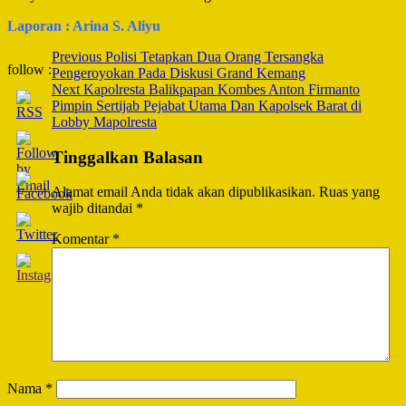
Laporan : Arina S. Aliyu
Post
Previous
Polisi Tetapkan Dua Orang Tersangka
follow :
Pengeroyokan Pada Diskusi Grand Kemang
Navigation
Next
Kapolresta Balikpapan Kombes Anton Firmanto
Pimpin Sertijab Pejabat Utama Dan Kapolsek Barat di
Lobby Mapolresta
Tinggalkan Balasan
Alamat email Anda tidak akan dipublikasikan.
Ruas yang
wajib ditandai
*
Komentar
*
Nama
*