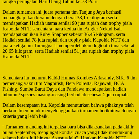
rangka peringatan Hari Ulang Tahun ke-78 Polri.
Dalam turnamen ini, juara pertama tim Tanjung Jaya berhasil
menangkap ikan kerapu dengan berat 38,15 kilogram serta
mendapatkan Hadiah utama senilai 90 juta rupiah dan trophy piala
Kapolda NTT, sementara juara kedua tim Angler Nekad Bali
mendapatkan ikan Ruby Snapper seberat 36,45 kilogram, serta
Hadiah senilai 78 juta rupiah dan trophy piala Kapolda NTT dan
juara ketiga tim Turangga 1 memperoleh ikan dogtooth tuna seberat
20,65 kilogram, serta Hadiah senilai 51 juta rupiah dan trophy piala
Kapolda NTT
Sementara itu menurut Kabid Humas Kombes Ariasandy, SIK, 6 tim
pemenang yakni tim Magnifish, Beta Polresta, Rajawali, BCA
Fishing, Sumba Barat Daya dan Pandawa mendapatkan hadiah
hiburan / species masing-masing berhadiah sebesar 5 juta rupiah.
Dalam kesempatan itu, Kapolda menuturkan bahwa pihaknya telah
berkomitmen untuk menyelenggarakan turnamen berikutnya dengan
kriteria yang lebih baik.
“Turnamen mancing ini terpaksa baru bisa dilaksanakan pada akhir
bulan September, mengingat kondisi cuaca yang tidak mendukung
selama bulan Juli hingga Agustus lalu”, Ungkap Kapolda NTT.