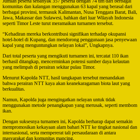
Jumlah peserta sebanyak 357 peserta dengan 74 tim dari berbagai
komunitas dan kalangan menggunakan 63 kapal yang berasal dari
berbagai provinsi, termasuk Kalimantan, Nusa Tenggara Barat, Bali,
Jawa, Makassar dan Sulawesi, bahkan dari luar Wilayah Indonesia
seperti Timor Leste turut meramaikan turnamen tersebut.
“Kehadiran mereka berkontribusi signifikan terhadap okupansi
hotel-hotel di Kupang, dan mendorong penggunaan jasa penyewaan
kapal yang menguntungkan nelayan lokal”, Ungkapnya.
Dari total peserta yang mengikuti turnamen ini, tercatat 110 ikan
berhasil ditangkap, mencerminkan potensi sumber daya kelautan
yang melimpah di perairan sekitar pulau Timor.
Menurut Kapolda NTT, hasil tangkapan tersebut menandakan
bahwa perairan NTT kaya akan keanekaragaman biota laut yang
berkualitas.
Namun, Kapolda juga mengingatkan nelayan untuk tidak
menggunakan metode penangkapan yang merusak, seperti membom
ikan.
Dengan suksesnya turnamen ini, Kapolda berharap dapat semakin
mempromosikan kekayaan alam bahari NTT ke tingkat nasional dan
internasional, serta mempererat tali persaudaraan di antara
masyarakat dan komunitas mancing.