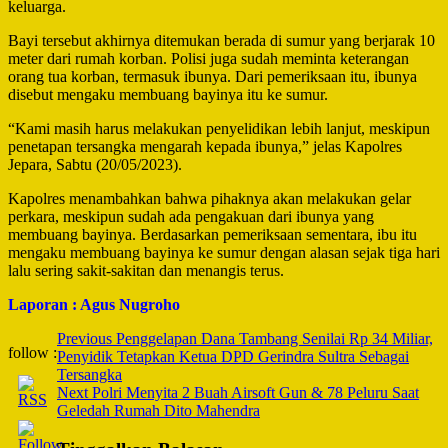
keluarga.
Bayi tersebut akhirnya ditemukan berada di sumur yang berjarak 10
meter dari rumah korban. Polisi juga sudah meminta keterangan
orang tua korban, termasuk ibunya. Dari pemeriksaan itu, ibunya
disebut mengaku membuang bayinya itu ke sumur.
“Kami masih harus melakukan penyelidikan lebih lanjut, meskipun
penetapan tersangka mengarah kepada ibunya,” jelas Kapolres
Jepara, Sabtu (20/05/2023).
Kapolres menambahkan bahwa pihaknya akan melakukan gelar
perkara, meskipun sudah ada pengakuan dari ibunya yang
membuang bayinya. Berdasarkan pemeriksaan sementara, ibu itu
mengaku membuang bayinya ke sumur dengan alasan sejak tiga hari
lalu sering sakit-sakitan dan menangis terus.
Laporan : Agus Nugroho
Post
Previous
Penggelapan Dana Tambang Senilai Rp 34 Miliar,
follow :
Penyidik Tetapkan Ketua DPD Gerindra Sultra Sebagai
Navigation
Tersangka
Next
Polri Menyita 2 Buah Airsoft Gun & 78 Peluru Saat
Geledah Rumah Dito Mahendra