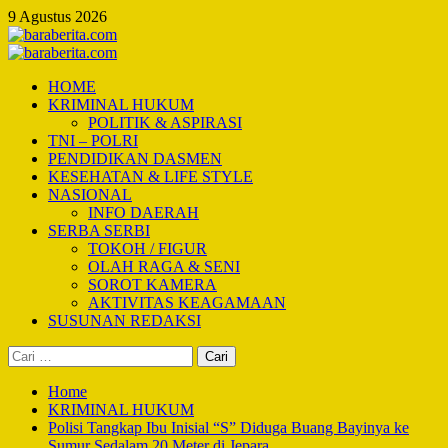
Skip
9 Agustus 2026
to
content
Primary
Menu
HOME
KRIMINAL HUKUM
POLITIK & ASPIRASI
TNI – POLRI
PENDIDIKAN DASMEN
KESEHATAN & LIFE STYLE
NASIONAL
INFO DAERAH
SERBA SERBI
TOKOH / FIGUR
OLAH RAGA & SENI
SOROT KAMERA
AKTIVITAS KEAGAMAAN
SUSUNAN REDAKSI
Cari
untuk:
Home
KRIMINAL HUKUM
Polisi Tangkap Ibu Inisial “S” Diduga Buang Bayinya ke
Sumur Sedalam 20 Meter di Jepara