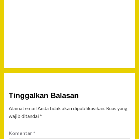
Republik
Indonesia
Berhasil,
Pilot Philip
Akhirnya
Dibebaskan
KKB Papua
Tinggalkan Balasan
Alamat email Anda tidak akan dipublikasikan.
Ruas yang
wajib ditandai
*
Komentar
*