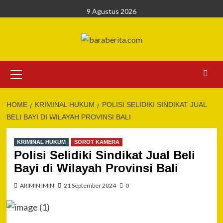
Skip
9 Agustus 2026
to
content
Primary
Menu
HOME
KRIMINAL HUKUM
POLISI SELIDIKI SINDIKAT JUAL
BELI BAYI DI WILAYAH PROVINSI BALI
KRIMINAL HUKUM
SOROT KAMERA
Polisi Selidiki Sindikat Jual Beli
Bayi di Wilayah Provinsi Bali
ARIMIN IMIN
21 September 2024
0