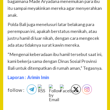
bagaimana Made Aryadana menemukan para ibu
itu sampai meyakinkan mereka agar menyerahkan
anak.
Polda Bali juga menelusuri latar belakang para
perempuan ini, apakah berstatus menikah, atau
justru hamil di luar nikah, dengan cara mengecek
ada atau tidaknya surat kawin mereka.
“Mengenai keberadaan ibu hamil tersebut saat ini,
kami bekerja sama dengan Dinas Sosial Provinsi
Bali untuk ditempatkan di rumah aman,” Tegasnya.
Laporan : Arimin Imin
follow :
P
Pre
Unit
Na
Sat