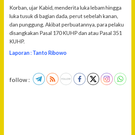
Korban, ujar Kabid, menderita luka lebam hingga
luka tusuk di bagian dada, perut sebelah kanan,
dan punggung. Akibat perbuatannya, para pelaku
disangkakan Pasal 170 KUHP dan atau Pasal 351
KUHP.
Laporan : Tanto Ribowo
follow :
P
Pre
Kar
Na
Pol
Kalt
Ko
Yoh
Jal