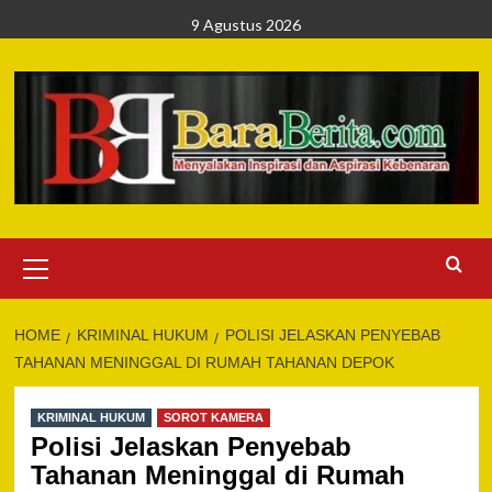
Skip
9 Agustus 2026
to
content
Primary
Menu
HOME
KRIMINAL HUKUM
POLISI JELASKAN PENYEBAB
TAHANAN MENINGGAL DI RUMAH TAHANAN DEPOK
KRIMINAL HUKUM
SOROT KAMERA
Polisi Jelaskan Penyebab
Tahanan Meninggal di Rumah