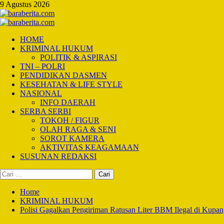
Skip
9 Agustus 2026
to
content
Primary
Menu
HOME
KRIMINAL HUKUM
POLITIK & ASPIRASI
TNI – POLRI
PENDIDIKAN DASMEN
KESEHATAN & LIFE STYLE
NASIONAL
INFO DAERAH
SERBA SERBI
TOKOH / FIGUR
OLAH RAGA & SENI
SOROT KAMERA
AKTIVITAS KEAGAMAAN
SUSUNAN REDAKSI
Cari
untuk:
Home
KRIMINAL HUKUM
Polisi Gagalkan Pengiriman Ratusan Liter BBM Ilegal di Kup