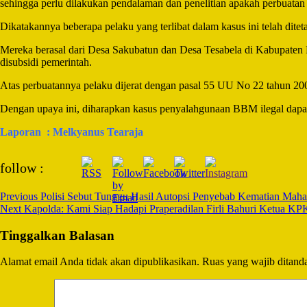
sehingga perlu dilakukan pendalaman dan penelitian apakah perbuatan
Dikatakannya beberapa pelaku yang terlibat dalam kasus ini telah dit
Mereka berasal dari Desa Sakubatun dan Desa Tesabela di Kabupate
disubsidi pemerintah.
Atas perbuatannya pelaku dijerat dengan pasal 55 UU No 22 tahun 20
Dengan upaya ini, diharapkan kasus penyalahgunaan BBM ilegal dapat
Laporan : Melkyanus Tearaja
Post
follow :
Navigation
Previous
Polisi Sebut Tunggu Hasil Autopsi Penyebab Kematian Maha
Next
Kapolda: Kami Siap Hadapi Praperadilan Firli Bahuri Ketua KP
Tinggalkan Balasan
Alamat email Anda tidak akan dipublikasikan.
Ruas yang wajib ditand