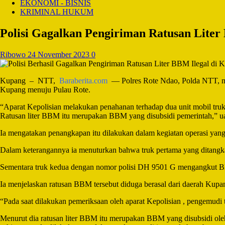
EKONOMI - BISNIS
KRIMINAL HUKUM
Polisi Gagalkan Pengiriman Ratusan Lite
Ribowo
24 November 2023
0
Kupang – NTT,
Baraberita.com
— Polres Rote Ndao, Polda NTT, men
Kupang menuju Pulau Rote.
“Aparat Kepolisian melakukan penahanan terhadap dua unit mobil tr
Ratusan liter BBM itu merupakan BBM yang disubsidi pemerintah,” ua
Ia mengatakan penangkapan itu dilakukan dalam kegiatan operasi yan
Dalam keterangannya ia menuturkan bahwa truk pertama yang ditangka
Sementara truk kedua dengan nomor polisi DH 9501 G mengangkut BBM je
Ia menjelaskan ratusan BBM tersebut diduga berasal dari daerah Kupa
“Pada saat dilakukan pemeriksaan oleh aparat Kepolisian , pengemudi 
Menurut dia ratusan liter BBM itu merupakan BBM yang disubsidi ol