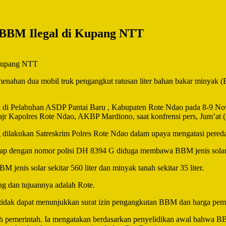
r BBM Ilegal di Kupang NTT
ahan dua mobil truk pengangkut ratusan liter bahan bakar minyak (
uk di Pelabuhan ASDP Pantai Baru , Kabupaten Rote Ndao pada 8-9 N
jr Kapolres Rote Ndao, AKBP Mardiono, saat konfrensi pers, Jum’at (
g dilakukan Satreskrim Polres Rote Ndao dalam upaya mengatasi pered
p dengan nomor polisi DH 8394 G diduga membawa BBM jenis solar dan 
nis solar sekitar 560 liter dan minyak tanah sekitar 35 liter.
ng dan tujuannya adalah Rote.
tidak dapat menunjukkan surat izin pengangkutan BBM dan harga pembel
eh pemerintah. Ia mengatakan berdasarkan penyelidikan awal bahwa B