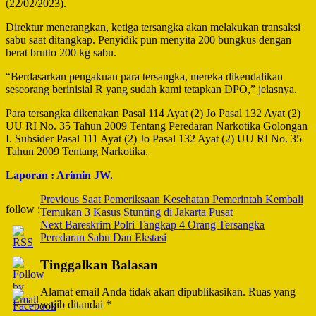
(22/02/2023).
Direktur menerangkan, ketiga tersangka akan melakukan transaksi
sabu saat ditangkap. Penyidik pun menyita 200 bungkus dengan
berat brutto 200 kg sabu.
“Berdasarkan pengakuan para tersangka, mereka dikendalikan
seseorang berinisial R yang sudah kami tetapkan DPO,” jelasnya.
Para tersangka dikenakan Pasal 114 Ayat (2) Jo Pasal 132 Ayat (2)
UU RI No. 35 Tahun 2009 Tentang Peredaran Narkotika Golongan
I. Subsider Pasal 111 Ayat (2) Jo Pasal 132 Ayat (2) UU RI No. 35
Tahun 2009 Tentang Narkotika.
Laporan : Arimin JW.
Post
Previous
Saat Pemeriksaan Kesehatan Pemerintah Kembali
follow :
Temukan 3 Kasus Stunting di Jakarta Pusat
Navigation
Next
Bareskrim Polri Tangkap 4 Orang Tersangka
Peredaran Sabu Dan Ekstasi
Tinggalkan Balasan
Alamat email Anda tidak akan dipublikasikan.
Ruas yang
wajib ditandai
*