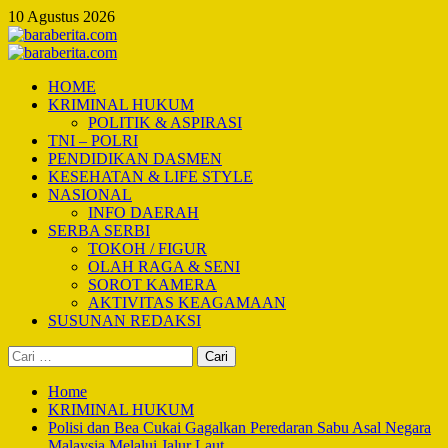
Skip
10 Agustus 2026
to
content
Primary
Menu
HOME
KRIMINAL HUKUM
POLITIK & ASPIRASI
TNI – POLRI
PENDIDIKAN DASMEN
KESEHATAN & LIFE STYLE
NASIONAL
INFO DAERAH
SERBA SERBI
TOKOH / FIGUR
OLAH RAGA & SENI
SOROT KAMERA
AKTIVITAS KEAGAMAAN
SUSUNAN REDAKSI
Cari
untuk:
Home
KRIMINAL HUKUM
Polisi dan Bea Cukai Gagalkan Peredaran Sabu Asal Negara
Malaysia Melalui Jalur Laut