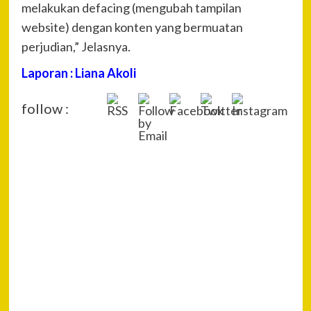
melakukan defacing (mengubah tampilan
website) dengan konten yang bermuatan
perjudian,” Jelasnya.
Laporan : Liana Akoli
follow :
P
Pre
Poli
Na
Per
Pem
Terk
Kas
Pen
Pe
MMR
Tah
Next