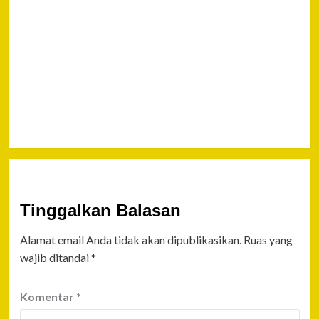
FOKUSKAN
KESEJAHTERAAN
MASYARAKAT,
KASAL HADIRI
RAPAT KERJA
BERSAMA KOMISI
I DPR RI
Tinggalkan Balasan
Alamat email Anda tidak akan dipublikasikan.
Ruas yang
wajib ditandai
*
Komentar
*