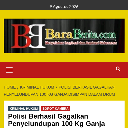
Skip
9 Agustus 2026
to
content
Primary
Menu
HOME
KRIMINAL HUKUM
POLISI BERHASIL GAGALKAN
PENYELUNDUPAN 100 KG GANJA DISIMPAN DALAM DRUM
KRIMINAL HUKUM
SOROT KAMERA
Polisi Berhasil Gagalkan
Penyelundupan 100 Kg Ganja