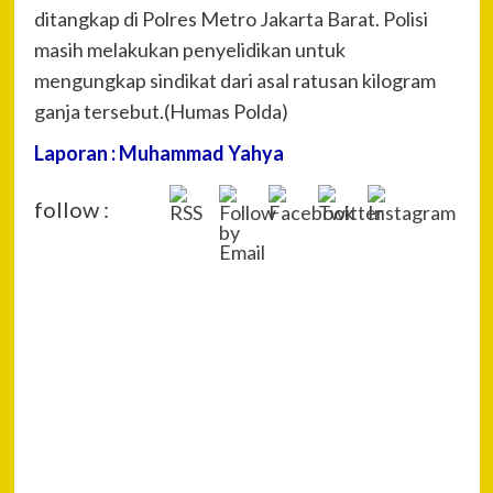
ditangkap di Polres Metro Jakarta Barat. Polisi
masih melakukan penyelidikan untuk
mengungkap sindikat dari asal ratusan kilogram
ganja tersebut.(Humas Polda)
Laporan : Muhammad Yahya
follow :
P
Pre
Dit
Na
Pol
Kal
Lak
Razi
Tem
Hib
Mal
Pal