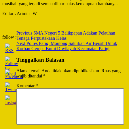
musibah yang terjadi semua diluar batas kemanpuan hambanya.
Editor : Arimin JW
Post
Previous
SMA Negeri 5 Balikpapan Adakan Pelatihan
follow :
Tenaga Perpustakaan Kelas
Navigation
Next
Polres Parigi Moutong Salurkan Air Bersih Untuk
Korban Gempa Bumi Diwilayah Kecamatan Parigi
Tinggalkan Balasan
Alamat email Anda tidak akan dipublikasikan.
Ruas yang
wajib ditandai
*
Komentar
*