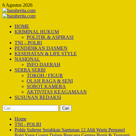
Skip
6 Agustus 2026
to
content
Primary
Menu
HOME
KRIMINAL HUKUM
POLITIK & ASPIRASI
TNI – POLRI
PENDIDIKAN DASMEN
KESEHATAN & LIFE STYLE
NASIONAL
INFO DAERAH
SERBA SERBI
TOKOH / FIGUR
OLAH RAGA & SENI
SOROT KAMERA
AKTIVITAS KEAGAMAAN
SUSUNAN REDAKSI
Cari
untuk:
Home
TNI - POLRI
Polda Sulteng Serahkan Santunan 12 Ahli Waris Personel
Polri Yang Gugur Dalam Bencana Gempa Bumi & Tsunami