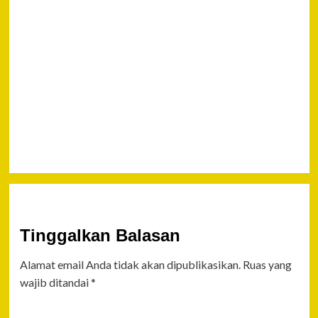
Dalang
Pengedar
Sabu
Seberat
276 Kg
Asal
Negara
Malaysia
Tinggalkan Balasan
Alamat email Anda tidak akan dipublikasikan.
Ruas yang
wajib ditandai
*