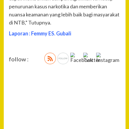
penurunan kasus narkotika dan memberikan
nuansa keamanan yang lebih baik bagi masyarakat
di NTB,” Tutupnya.
Laporan : Femmy ES. Gubali
follow :
P
Pre
Poli
Na
Bon
Jar
Per
Jam
Sapi
Tra
Lo