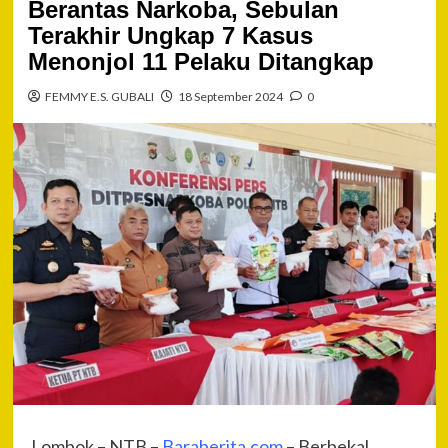
Berantas Narkoba, Sebulan
Terakhir Ungkap 7 Kasus
Menonjol 11 Pelaku Ditangkap
FEMMY E.S. GUBALI
18 September 2024
0
Lombok – NTB –
Baraberita.com
– Berbekal