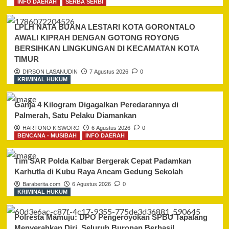
INFO DAERAH
SERBA SERBI
LPLH NATA BUANA LESTARI KOTA GORONTALO
AWALI KIPRAH DENGAN GOTONG ROYONG
BERSIHKAN LINGKUNGAN DI KECAMATAN KOTA
TIMUR
DIRSON LASANUDIN
7 Agustus 2026
0
KRIMINAL HUKUM
Ganja 4 Kilogram Digagalkan Peredarannya di
Palmerah, Satu Pelaku Diamankan
HARTONO KISWORO
6 Agustus 2026
0
BENCANA - MUSIBAH
INFO DAERAH
Tim SAR Polda Kalbar Bergerak Cepat Padamkan
Karhutla di Kubu Raya Ancam Gedung Sekolah
Baraberita.com
6 Agustus 2026
0
KRIMINAL HUKUM
Polresta Mamuju: DPO Pengeroyokan SPBU Tapalang
Menyerahkan Diri, Seluruh Buronan Berhasil