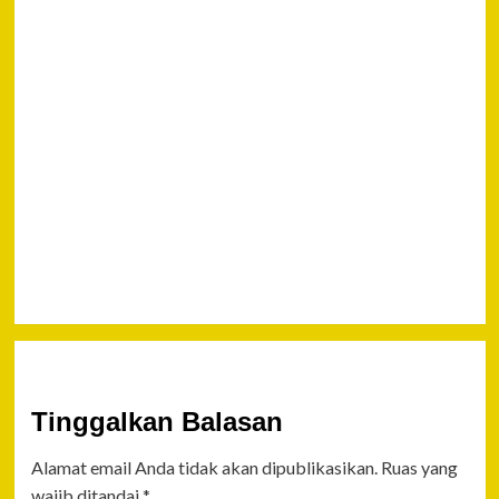
Polisi
Kembali
Tangkap
Dua
Ortang
Tersangka
Bentrok
Bitung
Sulawesi
Utara
Tinggalkan Balasan
Alamat email Anda tidak akan dipublikasikan.
Ruas yang
wajib ditandai
*