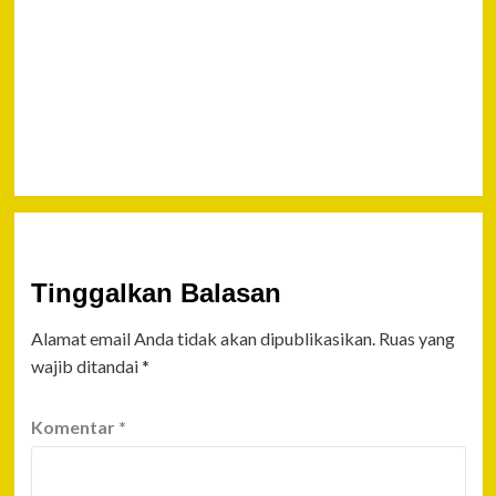
Dituntut
Kerja Sama
Kembangkan
Sumber
Daya
Manusia
(SDM) di
Kaltara
Tinggalkan Balasan
Alamat email Anda tidak akan dipublikasikan.
Ruas yang
wajib ditandai
*
Komentar
*