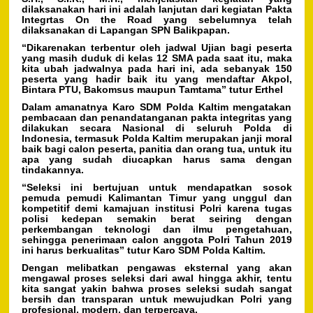
dilaksanakan hari ini adalah lanjutan dari kegiatan Pakta
Integrtas On the Road yang sebelumnya telah
dilaksanakan di Lapangan SPN Balikpapan.
“Dikarenakan terbentur oleh jadwal Ujian bagi peserta
yang masih duduk di kelas 12 SMA pada saat itu, maka
kita ubah jadwalnya pada hari ini, ada sebanyak 150
peserta yang hadir baik itu yang mendaftar Akpol,
Bintara PTU, Bakomsus maupun Tamtama” tutur Erthel
Dalam amanatnya Karo SDM Polda Kaltim mengatakan
pembacaan dan penandatanganan pakta integritas yang
dilakukan secara Nasional di seluruh Polda di
Indonesia, termasuk Polda Kaltim merupakan janji moral
baik bagi calon peserta, panitia dan orang tua, untuk itu
apa yang sudah diucapkan harus sama dengan
tindakannya.
“Seleksi ini bertujuan untuk mendapatkan sosok
pemuda pemudi Kalimantan Timur yang unggul dan
kompetitif demi kamajuan institusi Polri karena tugas
polisi kedepan semakin berat seiring dengan
perkembangan teknologi dan ilmu pengetahuan,
sehingga penerimaan calon anggota Polri Tahun 2019
ini harus berkualitas” tutur Karo SDM Polda Kaltim.
Dengan melibatkan pengawas eksternal yang akan
mengawal proses seleksi dari awal hingga akhir, tentu
kita sangat yakin bahwa proses seleksi sudah sangat
bersih dan transparan untuk mewujudkan Polri yang
profesional, modern, dan terpercaya.