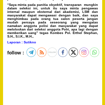
“Saya minta pada panitia obyektif, transparan mungkin
dalam seleksi ini, untuk itu saya minta pengawas
internal maupun eksternal dari akademisi, LSM dan
masyarakat dapat mengawasi dengan baik, dan saya
menghimbau pada orang tua calon peserta jangan
mudah percaya pada seseorang yang mengatas
namakan anggota polisi dan masyarakat yang dapat
meloloskan dari seleksi anggota Polri, apa lagi dengan
memberikan uang” tegas Kombes Pol. Erthel Stephan,
S.H., S.I.K., M.H.,
Laporan : Sutikno
follow :
P
Pre
AT
Na
PA
TEB
BE
KA
NU
DI
JAD
Next
PAUD-
Dekranasda