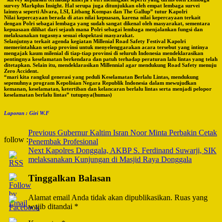
survey Markplus Insight. Hal serupa juga ditunjukkan oleh empat lembaga survei
lainnya seperti Alvara, LSI, Litbang Kompas dan The Gallup” tutur Kapolri
Nilai kepercayaan berada di atas nilai kepuasan, karena nilai kepercayaan terkait
dengan Polri sebagai lembaga yang sudah sangat dikenal oleh masyarakat, sementara
kepuasaan dilihat dari sejauh mana Polri sebagai lembaga menjalankan fungsi dan
melaksanakan tugasnya sesuai ekspektasi masyarakat.
Selanjutnya terkait agenda kegiatan Millenial Road Safety Festival Kapolri
memerintahkan setiap provinsi untuk menyelenggarakan acara tersebut yang intinya
mengajak kaum milenial di tiap-tiap provinsi di seluruh Indonesia mendeklarasikan
pentingnya keselamatan berkendara dan patuh terhadap peraturan lalu lintas yang telah
ditetapkan. Selain itu, mendeklarasikan Millennial agar mendukung Road Safety menuju
Zero Accident.
“mari kita rangkul generasi yang peduli Keselamatan Berlalu Lintas, mendukung
sepenuhnya program Kepolisian Negara Republik Indonesia dalam mewujudkan
kemanan, keselamatan, ketertiban dan kelancaran berlalu lintas serta menjadi pelopor
keselamatan berlalu lintas” tutupnya(humas)
Laporan : Giri W.F
Post
Previous
Gubernur Kaltim Isran Noor Minta Perbakin Cetak
follow :
Penembak Profesional
Navigation
Next
Kapolres Donggala, AKBP S. Ferdinand Suwarji, SIK
melaksanakan Kunjungan di Masjid Raya Donggala
Tinggalkan Balasan
Alamat email Anda tidak akan dipublikasikan.
Ruas yang
wajib ditandai
*