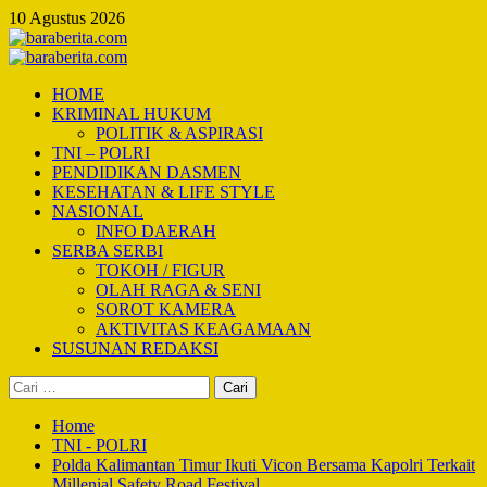
Skip
10 Agustus 2026
to
content
Primary
Menu
HOME
KRIMINAL HUKUM
POLITIK & ASPIRASI
TNI – POLRI
PENDIDIKAN DASMEN
KESEHATAN & LIFE STYLE
NASIONAL
INFO DAERAH
SERBA SERBI
TOKOH / FIGUR
OLAH RAGA & SENI
SOROT KAMERA
AKTIVITAS KEAGAMAAN
SUSUNAN REDAKSI
Cari
untuk:
Home
TNI - POLRI
Polda Kalimantan Timur Ikuti Vicon Bersama Kapolri Terkait
Millenial Safety Road Festival