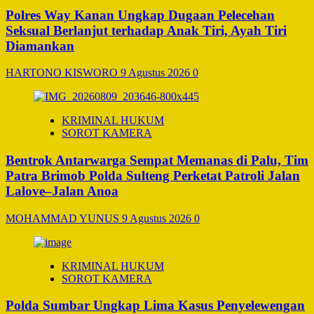
Polres Way Kanan Ungkap Dugaan Pelecehan
Seksual Berlanjut terhadap Anak Tiri, Ayah Tiri
Diamankan
HARTONO KISWORO
9 Agustus 2026
0
KRIMINAL HUKUM
SOROT KAMERA
Bentrok Antarwarga Sempat Memanas di Palu, Tim
Patra Brimob Polda Sulteng Perketat Patroli Jalan
Lalove–Jalan Anoa
MOHAMMAD YUNUS
9 Agustus 2026
0
KRIMINAL HUKUM
SOROT KAMERA
Polda Sumbar Ungkap Lima Kasus Penyelewengan