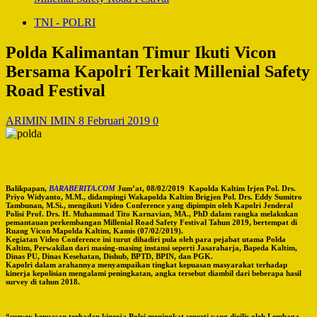
TNI - POLRI
Polda Kalimantan Timur Ikuti Vicon
Bersama Kapolri Terkait Millenial Safety
Road Festival
ARIMIN IMIN
8 Februari 2019
0
Balikpapan,
BARABERITA.COM
Jum’at, 08/02/2019 Kapolda Kaltim Irjen Pol. Drs.
Priyo Widyanto, M.M., didampingi Wakapolda Kaltim Brigjen Pol. Drs. Eddy Sumitro
Tambunan, M.Si., mengikuti Video Conference yang dipimpin oleh Kapolri Jenderal
Polisi Prof. Drs. H. Muhammad Tito Karnavian, MA., PhD dalam rangka melakukan
pemantauan perkembangan Millenial Road Safety Festival Tahun 2019, bertempat di
Ruang Vicon Mapolda Kaltim, Kamis (07/02/2019).
Kegiatan Video Conference ini turut dihadiri pula oleh para pejabat utama Polda
Kaltim, Perwakilan dari masing-masing instansi seperti Jasaraharja, Bapeda Kaltim,
Dinas PU, Dinas Kesehatan, Dishub, BPTD, BPIN, dan PGK.
Kapolri dalam arahannya menyampaikan tingkat kepuasan masyarakat terhadap
kinerja kepolisian mengalami peningkatan, angka tersebut diambil dari beberapa hasil
survey di tahun 2018.
“survey kepuasan terhadap kinerja Polri meningkat seperti yang dirilis oleh Lembaga