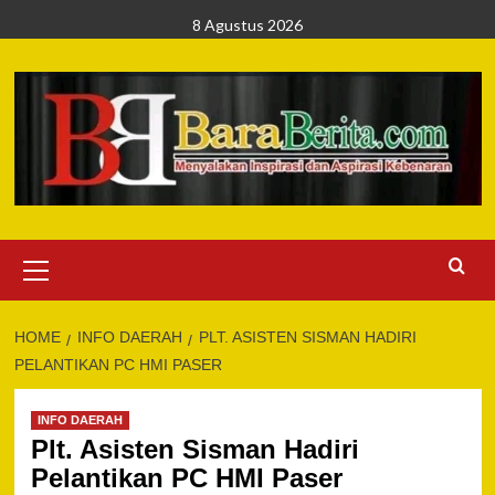
Skip
8 Agustus 2026
to
content
Primary
Menu
HOME
INFO DAERAH
PLT. ASISTEN SISMAN HADIRI
PELANTIKAN PC HMI PASER
INFO DAERAH
Plt. Asisten Sisman Hadiri
Pelantikan PC HMI Paser