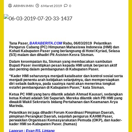
ARIMIN IMIN
6 Maret 2019
0
Tana Paser,
BARABERITA.COM
Rabu, 06/03/2019 Pelantikan
Pengurus Cabang (PC) Himpunan Mahasiswa Indonesia (HMI) dan
Kohati Kabupaten Paser yang berlangsung di Hotel Kyriad, Selasa
(5/3) malam dan dihadiri Plt Asisten Kesra Sisman.
Dalam kesempatan itu, Sisman yang membacakan sambutan
Bupati Paser menitipkan pesan kepada HMI untuk berperan aktif
dan penting dalam pembangunan di Kabupaten Paser.
“Kader HMI seharusnya menjadi katalisator dan kontrol sosial serta
menjadi penentu arah kebijakan selanjutnya, dan mempersiapkan
diri sebaik-baiknya, pada saatnya nanti akan menerima tongkat
estafet pembangunan di Kabupaten Paser,” kata Sisman.
Ketua PC HMI yang baru dilantik adalah Ahmad Kausari, sedangkan
ketua Kohati adalah Siti Sapariah. Mereka dilantik oleh PB HMI yang
diwakili Wakil Sekretaris bidang Pertahanan dan Keamanan Arya
Marinda.
Pelantikan ini juga dihadiri Forum Koordinasi Pimpinan Daerah,
pimpinan Perangkat Daerah, sejunlah pengurus KAHMI Paser,
perwakilan Organisasi Kemasyarakatan Pemuda (OKP), dan kader-
kader HMI se-Kabupaten Paser. (humas)
Laporan : Evan RS. Lintang