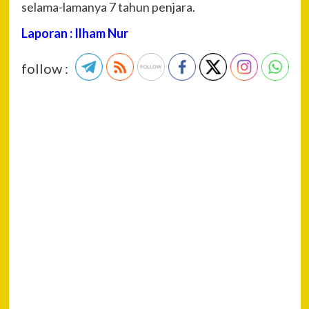
selama-lamanya 7 tahun penjara.
Laporan : Ilham Nur
follow :
P
Pre
Kap
Na
Jen
List
Tiba
Sik
Dis
Han
Trad
Ada
Sik
NT
Next