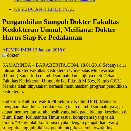
KESEHATAN & LIFE STYLE
Pengambilan Sumpah Dokter Fakultas
Kedokteran Unmul, Meiliana: Dokter
Harus Siap Ke Pedalaman
ARIMIN IMIN
19 Januari 2018
0
SAMARINDA – BARABERITA.COM, 18/01/2018 Sebanyak 11
lulusan dokter Fakultas Kedokteran Universitas Mulawarman
(Unmul) Samarinda diambil sumpah dan janjinya oleh Dekan
Fakultas Kedokteran Unmul dr Ika Fikriah M.Kes, Kamis (18/1).
Mereka telah dinyatakan berhasil menuntaskan program pendidikan
kedokteran.
Gubernur Kaltim diwakili Plt Sekprov Kaltim Dr Hj Meiliana
mengharapkan lulusan dokter yang telah diambil sumpahnya agar
dapat memberikan sumbangsih yang baik pada bidang kesehatan di
Bumi Etam, Kalimantan Timur sesuai kompetensi yang telah
diraih. “Berikanlah kontribusi nyata dengan pengabdian yang
sungguh-sungguh, ikhlas penuh integritas demi terwujudnya