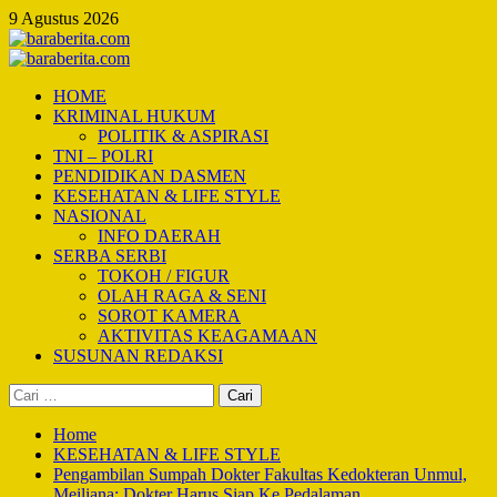
Skip
9 Agustus 2026
to
content
Primary
Menu
HOME
KRIMINAL HUKUM
POLITIK & ASPIRASI
TNI – POLRI
PENDIDIKAN DASMEN
KESEHATAN & LIFE STYLE
NASIONAL
INFO DAERAH
SERBA SERBI
TOKOH / FIGUR
OLAH RAGA & SENI
SOROT KAMERA
AKTIVITAS KEAGAMAAN
SUSUNAN REDAKSI
Cari
untuk:
Home
KESEHATAN & LIFE STYLE
Pengambilan Sumpah Dokter Fakultas Kedokteran Unmul,
Meiliana: Dokter Harus Siap Ke Pedalaman