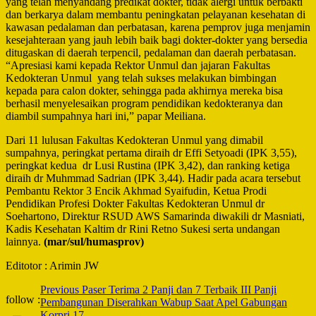
yang telah menyandang predikat dokter, tidak alergi untuk berbakti
dan berkarya dalam membantu peningkatan pelayanan kesehatan di
kawasan pedalaman dan perbatasan, karena pemprov juga menjamin
kesejahteraan yang jauh lebih baik bagi dokter-dokter yang bersedia
ditugaskan di daerah terpencil, pedalaman dan daerah perbatasan.
“Apresiasi kami kepada Rektor Unmul dan jajaran Fakultas
Kedokteran Unmul yang telah sukses melakukan bimbingan
kepada para calon dokter, sehingga pada akhirnya mereka bisa
berhasil menyelesaikan program pendidikan kedokteranya dan
diambil sumpahnya hari ini,” papar Meiliana.
Dari 11 lulusan Fakultas Kedokteran Unmul yang dimabil
sumpahnya, peringkat pertama diraih dr Effi Setyoadi (IPK 3,55),
peringkat kedua dr Lusi Rustina (IPK 3,42), dan ranking ketiga
diraih dr Muhmmad Sadrian (IPK 3,44). Hadir pada acara tersebut
Pembantu Rektor 3 Encik Akhmad Syaifudin, Ketua Prodi
Pendidikan Profesi Dokter Fakultas Kedokteran Unmul dr
Soehartono, Direktur RSUD AWS Samarinda diwakili dr Masniati,
Kadis Kesehatan Kaltim dr Rini Retno Sukesi serta undangan
lainnya.
(mar/sul/humasprov)
Editotor : Arimin JW
Post
Previous
Paser Terima 2 Panji dan 7 Terbaik III Panji
follow :
Pembangunan Diserahkan Wabup Saat Apel Gabungan
Navigation
Korpri 17