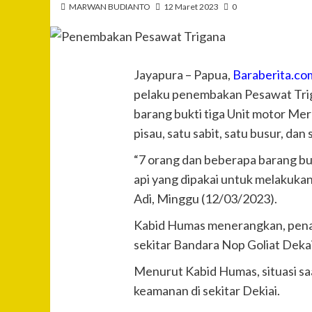
MARWAN BUDIANTO
12 Maret 2023
0
Jayapura – Papua,
Baraberita.co
pelaku penembakan Pesawat Triga
barang bukti tiga Unit motor Me
pisau, satu sabit, satu busur, dan
“7 orang dan beberapa barang buk
api yang dipakai untuk melakuk
Adi, Minggu (12/03/2023).
Kabid Humas menerangkan, penan
sekitar Bandara Nop Goliat Dekai
Menurut Kabid Humas, situasi sa
keamanan di sekitar Dekiai.