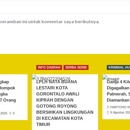
 peramban ini untuk komentar saya berikutnya.
INFO DAERAH
SERBA SERBI
KRIMINAL H
gkap
LPLH NATA BUANA
Ganja 4 Ki
elompok
LESTARI KOTA
Digagalkan
ngka
GORONTALO AWALI
Palmerah, 
17 Orang
KIPRAH DENGAN
Diamankan
GOTONG ROYONG
HARTONO K
BERSIHKAN LINGKUNGAN
6 Agustus 20
 2026
0
DI KECAMATAN KOTA
TIMUR