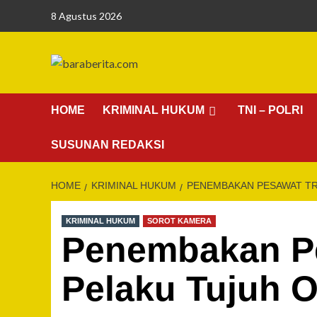
Skip
8 Agustus 2026
to
content
HOME
KRIMINAL HUKUM
TNI – POLRI
SUSUNAN REDAKSI
HOME
KRIMINAL HUKUM
PENEMBAKAN PESAWAT TR
KRIMINAL HUKUM
SOROT KAMERA
Penembakan Pe
Pelaku Tujuh 