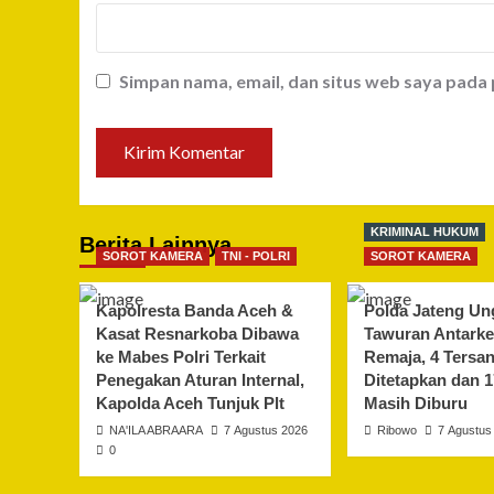
Simpan nama, email, dan situs web saya pada
KRIMINAL HUKUM
Berita Lainnya
SOROT KAMERA
TNI - POLRI
SOROT KAMERA
Kapolresta Banda Aceh &
Polda Jateng Un
Kasat Resnarkoba Dibawa
Tawuran Antark
ke Mabes Polri Terkait
Remaja, 4 Tersa
Penegakan Aturan Internal,
Ditetapkan dan 
Kapolda Aceh Tunjuk Plt
Masih Diburu
NA'ILA ABRAARA
7 Agustus 2026
Ribowo
7 Agustus
0