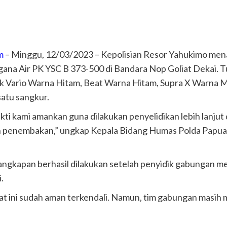
m
– Minggu, 12/03/2023 – Kepolisian Resor Yahukimo men
na Air PK YSC B 373-500 di Bandara Nop Goliat Dekai. T
rk Vario Warna Hitam, Beat Warna Hitam, Supra X Warna M
 satu sangkur.
ti kami amankan guna dilakukan penyelidikan lebih lanjut 
an penembakan,” ungkap Kepala Bidang Humas Polda Papua
gkapan berhasil dilakukan setelah penyidik gabungan me
.
at ini sudah aman terkendali. Namun, tim gabungan masih