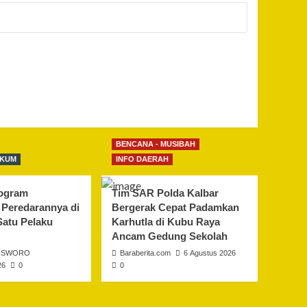
BENCANA - MUSIBAH
UKUM
INFO DAERAH
logram
Tim SAR Polda Kalbar
 Peredarannya di
Bergerak Cepat Padamkan
Satu Pelaku
Karhutla di Kubu Raya
Ancam Gedung Sekolah
ISWORO
Baraberita.com
6 Agustus 2026
26
0
0