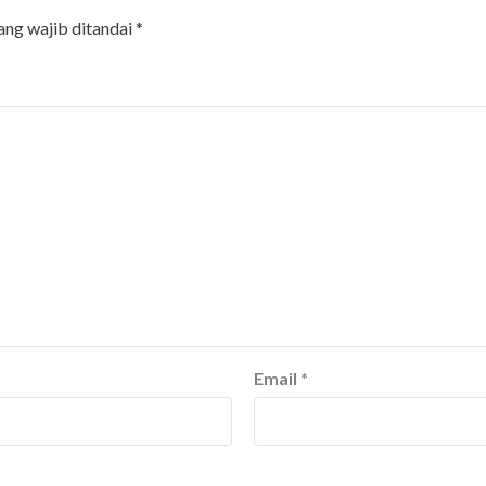
ang wajib ditandai
*
Email
*