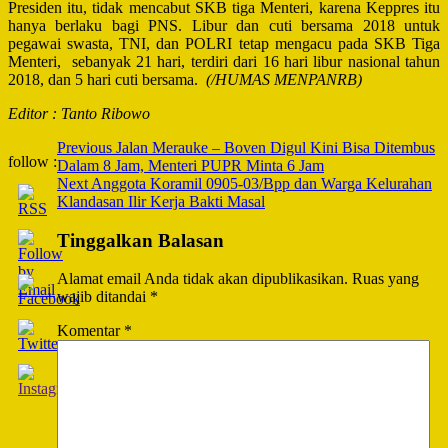
Presiden itu, tidak mencabut SKB tiga Menteri, karena Keppres itu
hanya berlaku bagi PNS. Libur dan cuti bersama 2018 untuk
pegawai swasta, TNI, dan POLRI tetap mengacu pada SKB Tiga
Menteri, sebanyak 21 hari, terdiri dari 16 hari libur nasional tahun
2018, dan 5 hari cuti bersama.
(/HUMAS MENPANRB)
Editor : Tanto Ribowo
Post
Previous
Jalan Merauke – Boven Digul Kini Bisa Ditembus
follow :
Dalam 8 Jam, Menteri PUPR Minta 6 Jam
Navigation
Next
Anggota Koramil 0905-03/Bpp dan Warga Kelurahan
Klandasan Ilir Kerja Bakti Masal
Tinggalkan Balasan
Alamat email Anda tidak akan dipublikasikan.
Ruas yang
wajib ditandai
*
Komentar
*