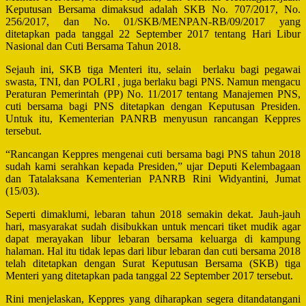
Keputusan Bersama dimaksud adalah SKB No. 707/2017, No.
256/2017, dan No. 01/SKB/MENPAN-RB/09/2017 yang
ditetapkan pada tanggal 22 September 2017 tentang Hari Libur
Nasional dan Cuti Bersama Tahun 2018.
Sejauh ini, SKB tiga Menteri itu, selain berlaku bagi pegawai
swasta, TNI, dan POLRI , juga berlaku bagi PNS. Namun mengacu
Peraturan Pemerintah (PP) No. 11/2017 tentang Manajemen PNS,
cuti bersama bagi PNS ditetapkan dengan Keputusan Presiden.
Untuk itu, Kementerian PANRB menyusun rancangan Keppres
tersebut.
“Rancangan Keppres mengenai cuti bersama bagi PNS tahun 2018
sudah kami serahkan kepada Presiden,” ujar Deputi Kelembagaan
dan Tatalaksana Kementerian PANRB Rini Widyantini, Jumat
(15/03).
Seperti dimaklumi, lebaran tahun 2018 semakin dekat. Jauh-jauh
hari, masyarakat sudah disibukkan untuk mencari tiket mudik agar
dapat merayakan libur lebaran bersama keluarga di kampung
halaman. Hal itu tidak lepas dari libur lebaran dan cuti bersama 2018
telah ditetapkan dengan Surat Keputusan Bersama (SKB) tiga
Menteri yang ditetapkan pada tanggal 22 September 2017 tersebut.
Rini menjelaskan, Keppres yang diharapkan segera ditandatangani