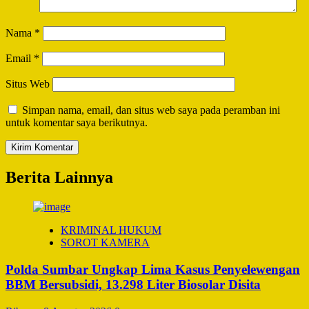
Nama
*
Email
*
Situs Web
Simpan nama, email, dan situs web saya pada peramban ini
untuk komentar saya berikutnya.
Berita Lainnya
KRIMINAL HUKUM
SOROT KAMERA
Polda Sumbar Ungkap Lima Kasus Penyelewengan
BBM Bersubsidi, 13.298 Liter Biosolar Disita