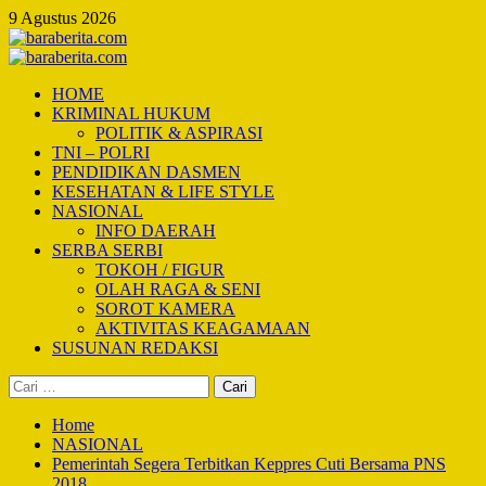
Skip
9 Agustus 2026
to
content
Primary
Menu
HOME
KRIMINAL HUKUM
POLITIK & ASPIRASI
TNI – POLRI
PENDIDIKAN DASMEN
KESEHATAN & LIFE STYLE
NASIONAL
INFO DAERAH
SERBA SERBI
TOKOH / FIGUR
OLAH RAGA & SENI
SOROT KAMERA
AKTIVITAS KEAGAMAAN
SUSUNAN REDAKSI
Cari
untuk:
Home
NASIONAL
Pemerintah Segera Terbitkan Keppres Cuti Bersama PNS
2018