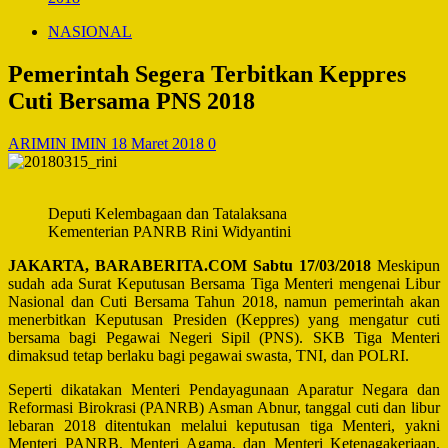
NASIONAL
Pemerintah Segera Terbitkan Keppres
Cuti Bersama PNS 2018
ARIMIN IMIN
18 Maret 2018
0
Deputi Kelembagaan dan Tatalaksana
Kementerian PANRB Rini Widyantini
JAKARTA,
BARABERITA.COM Sabtu 17/03/2018
Meskipun
sudah ada Surat Keputusan Bersama Tiga Menteri mengenai Libur
Nasional dan Cuti Bersama Tahun 2018, namun pemerintah akan
menerbitkan Keputusan Presiden (Keppres) yang mengatur cuti
bersama bagi Pegawai Negeri Sipil (PNS). SKB Tiga Menteri
dimaksud tetap berlaku bagi pegawai swasta, TNI, dan POLRI.
Seperti dikatakan Menteri Pendayagunaan Aparatur Negara dan
Reformasi Birokrasi (PANRB) Asman Abnur, tanggal cuti dan libur
lebaran 2018 ditentukan melalui keputusan tiga Menteri, yakni
Menteri PANRB, Menteri Agama, dan Menteri Ketenagakerjaan.