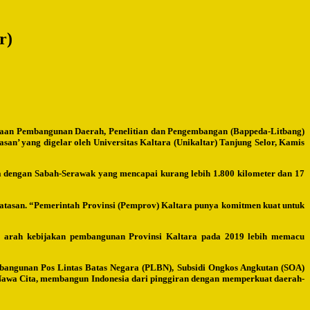
r)
naan Pembangunan Daerah, Penelitian dan Pengembangan (Bappeda-Litbang)
n’ yang digelar oleh Universitas Kaltara (Unikaltar) Tanjung Selor, Kamis
a dengan Sabah-Serawak yang mencapai kurang lebih 1.800 kilometer dan 17
rbatasan. “Pemerintah Provinsi (Pemprov) Kaltara punya komitmen kuat untuk
u, arah kebijakan pembangunan Provinsi Kaltara pada 2019 lebih memacu
bangunan Pos Lintas Batas Negara (PLBN), Subsidi Ongkos Angkutan (SOA)
Nawa Cita, membangun Indonesia dari pinggiran dengan memperkuat daerah-