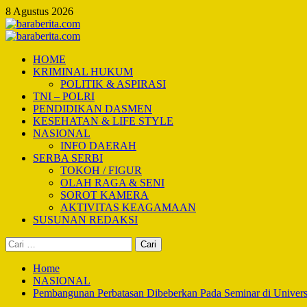
Skip
8 Agustus 2026
to
content
Primary
Menu
HOME
KRIMINAL HUKUM
POLITIK & ASPIRASI
TNI – POLRI
PENDIDIKAN DASMEN
KESEHATAN & LIFE STYLE
NASIONAL
INFO DAERAH
SERBA SERBI
TOKOH / FIGUR
OLAH RAGA & SENI
SOROT KAMERA
AKTIVITAS KEAGAMAAN
SUSUNAN REDAKSI
Cari
untuk:
Home
NASIONAL
Pembangunan Perbatasan Dibeberkan Pada Seminar di Universit