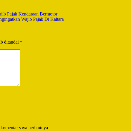
jib Pajak Kendaraan Bermotor
ingatkan Wajib Pajak Di Kaltara
b ditandai
*
 komentar saya berikutnya.