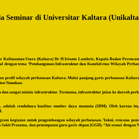
Seminar di Universitar Kaltara (Unikalta
 Kalimantan Utara (Kaltara) Dr H Irianto Lambrie, Kepala Badan Perenca
 dengan tema ‘Pembangunan Infrastruktur dan Konektivitas Wilayah Perbatasa
 profil wilayah perbatasan Kaltara. Mulai panjang garis perbatasan Kaltar
dan Nunukan.
u dan sangat minim infrastruktur. Terutama, infrastruktur jalan ke daerah pe
ro, adalah rendahnya kualitas sumber daya manusia (SDM). Oleh karena it
M.
gram kegiatan untuk pengembangan wilayah perbatasan. Yakni, rencana pem
kit Pratama, dan penempatan guru garis depan (GGD). “Ini sesuai dengan 