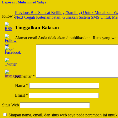
Laporan : Muhammad Yahya
Post
Previous
Bus Samsat Keliling (Samling) Untuk Mudahkan Wa
follow :
Next
Cegah Keterlambatan, Gunakan Sistem SMS Untuk Meng
Navigation
Tinggalkan Balasan
Alamat email Anda tidak akan dipublikasikan.
Ruas yang waji
Komentar
*
Nama
*
Email
*
Situs Web
Simpan nama, email, dan situs web saya pada peramban ini untuk