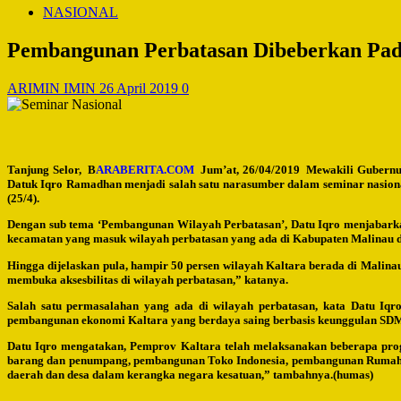
NASIONAL
Pembangunan Perbatasan Dibeberkan Pada 
ARIMIN IMIN
26 April 2019
0
Tanjung Selor, B
ARABERITA.COM
Jum’at, 26/04/2019 Mewakili Gubernur
Datuk Iqro Ramadhan menjadi salah satu narasumber dalam seminar nasional
(25/4).
Dengan sub tema ‘Pembangunan Wilayah Perbatasan’, Datu Iqro menjabarkan
kecamatan yang masuk wilayah perbatasan yang ada di Kabupaten Malinau 
Hingga dijelaskan pula, hampir 50 persen wilayah Kaltara berada di Malina
membuka aksesbilitas di wilayah perbatasan,” katanya.
Salah satu permasalahan yang ada di wilayah perbatasan, kata Datu Iq
pembangunan ekonomi Kaltara yang berdaya saing berbasis keunggulan SD
Datu Iqro mengatakan, Pemprov Kaltara telah melaksanakan beberapa pro
barang dan penumpang, pembangunan Toko Indonesia, pembangunan Rumah Sa
daerah dan desa dalam kerangka negara kesatuan,” tambahnya.(humas)