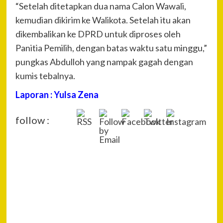
“Setelah ditetapkan dua nama Calon Wawali,
kemudian dikirim ke Walikota. Setelah itu akan
dikembalikan ke DPRD untuk diproses oleh
Panitia Pemilih, dengan batas waktu satu minggu,”
pungkas Abdulloh yang nampak gagah dengan
kumis tebalnya.
Laporan : Yulsa Zena
follow :
P
Pre
H. L
Na
Ham
S.K
Har
Pem
Teg
Men