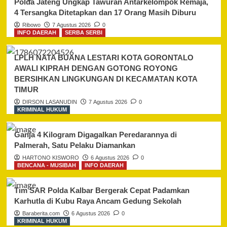
Polda Jateng Ungkap Tawuran Antarkelompok Remaja,
4 Tersangka Ditetapkan dan 17 Orang Masih Diburu
Ribowo
7 Agustus 2026
0
INFO DAERAH
SERBA SERBI
LPLH NATA BUANA LESTARI KOTA GORONTALO
AWALI KIPRAH DENGAN GOTONG ROYONG
BERSIHKAN LINGKUNGAN DI KECAMATAN KOTA
TIMUR
DIRSON LASANUDIN
7 Agustus 2026
0
KRIMINAL HUKUM
Ganja 4 Kilogram Digagalkan Peredarannya di
Palmerah, Satu Pelaku Diamankan
HARTONO KISWORO
6 Agustus 2026
0
BENCANA - MUSIBAH
INFO DAERAH
Tim SAR Polda Kalbar Bergerak Cepat Padamkan
Karhutla di Kubu Raya Ancam Gedung Sekolah
Baraberita.com
6 Agustus 2026
0
KRIMINAL HUKUM