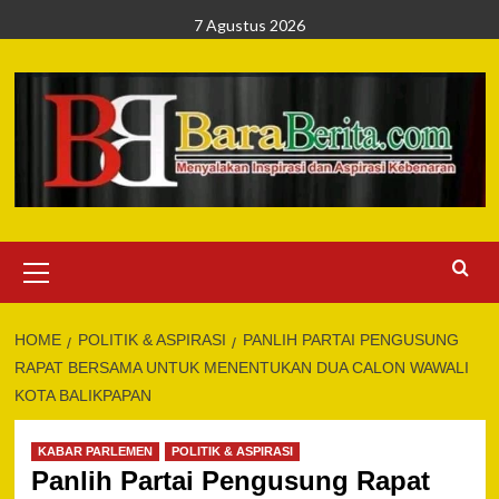
Skip
7 Agustus 2026
to
content
Primary
Menu
HOME
POLITIK & ASPIRASI
PANLIH PARTAI PENGUSUNG
RAPAT BERSAMA UNTUK MENENTUKAN DUA CALON WAWALI
KOTA BALIKPAPAN
KABAR PARLEMEN
POLITIK & ASPIRASI
Panlih Partai Pengusung Rapat