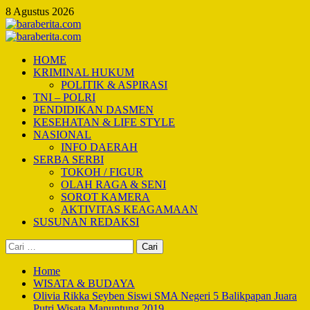
Skip
8 Agustus 2026
to
content
Primary
Menu
HOME
KRIMINAL HUKUM
POLITIK & ASPIRASI
TNI – POLRI
PENDIDIKAN DASMEN
KESEHATAN & LIFE STYLE
NASIONAL
INFO DAERAH
SERBA SERBI
TOKOH / FIGUR
OLAH RAGA & SENI
SOROT KAMERA
AKTIVITAS KEAGAMAAN
SUSUNAN REDAKSI
Cari
untuk:
Home
WISATA & BUDAYA
Olivia Rikka Seyben Siswi SMA Negeri 5 Balikpapan Juara
Putri Wisata Manuntung 2019