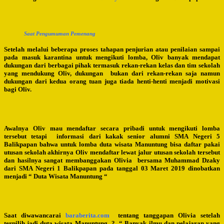
Saat Pengumuman Pemenang
Setelah melalui beberapa proses tahapan penjurian atau penilaian sampai
pada masuk karantina untuk mengikuti lomba, Oliv banyak mendapat
dukungan dari berbagai pihak termasuk rekan-rekan kelas dan tim sekolah
yang mendukung Oliv, dukungan bukan dari rekan-rekan saja namun
dukungan dari kedua orang tuan juga tiada henti-henti menjadi motivasi
bagi Oliv.
Awalnya Oliv mau mendaftar secara pribadi untuk mengikuti lomba
tersebut tetapi informasi dari kakak senior alumni SMA Negeri 5
Balikpapan bahwa untuk lomba duta wisata Manuntung bisa daftar pakai
utusan sekolah akhirnya Oliv mendaftar lewat jalur utusan sekolah tersebut
dan hasilnya sangat membanggakan Olivia bersama Muhammad Dzaky
dari SMA Negeri 1 Balikpapan pada tanggal 03 Maret 2019 dinobatkan
menjadi “ Duta Wisata Manuntung “
Saat diwawancarai
baraberita.com
tentang tanggapan Olivia setelah
terpilih jadi duta wisata Manuntung ? “ Banyak ilmu dan pelajaran yang