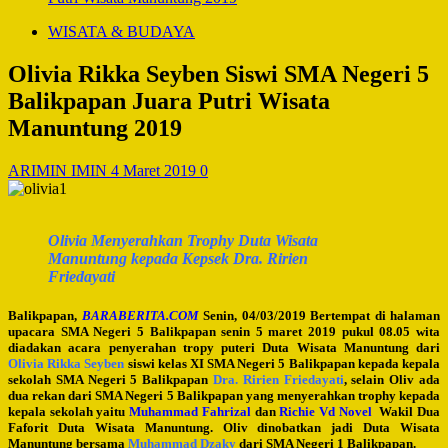
WISATA & BUDAYA
Olivia Rikka Seyben Siswi SMA Negeri 5
Balikpapan Juara Putri Wisata
Manuntung 2019
ARIMIN IMIN
4 Maret 2019
0
Olivia Menyerahkan Trophy Duta Wisata
Manuntung kepada Kepsek Dra. Ririen
Friedayati
Balikpapan,
BARABERITA.COM
Senin, 04/03/2019 Bertempat di halaman
upacara SMA Negeri 5 Balikpapan senin 5 maret 2019 pukul 08.05 wita
diadakan acara penyerahan tropy puteri Duta Wisata Manuntung dari
Olivia Rikka Seyben
siswi kelas XI SMA Negeri 5 Balikpapan kepada kepala
sekolah SMA Negeri 5 Balikpapan
Dra. Ririen Friedayati
, selain Oliv ada
dua rekan dari SMA Negeri 5 Balikpapan yang menyerahkan trophy kepada
kepala sekolah yaitu
Muhammad Fahrizal
dan
Richie Vd Novel
Wakil Dua
Faforit Duta Wisata Manuntung. Oliv dinobatkan jadi Duta Wisata
Manuntung bersama
Muhammad Dzaky
dari SMA Negeri 1 Balikpapan.