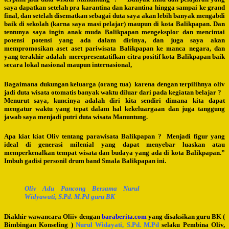
saya dapatkan setelah pra karantina dan karantina hingga sampai ke grand
final, dan setelah disematkan sebagai duta saya akan lebih banyak mengabdi
baik di sekolah (karna saya masi pelajar) maupun di kota Balikpapan. Dan
tentunya saya ingin anak muda Balikpapan mengeksplor dan mencintai
potensi potensi yang ada dalam dirinya, dan juga saya akan
mempromosikan aset aset pariwisata Balikpapan ke manca negara, dan
yang terakhir adalah merepresentatifkan citra positif kota Balikpapan baik
secara lokal nasional maupun internasional,
Bagaimana dukungan keluarga (orang tua) karena dengan terpilihnya oliv
jadi duta wisata otomatis banyak waktu diluar dari pada kegiatan belajar ?
Menurut saya, kuncinya adalah diri kita sendiri dimana kita dapat
mengatur waktu yang tepat dalam hal kekeluargaan dan juga tanggung
jawab saya menjadi putri duta wisata Manuntung.
Apa kiat kiat Oliv tentang parawisata Balikpapan ? Menjadi figur yang
ideal di generasi milenial yang dapat menyebar luaskan atau
memperkenalkan tempat wisata dan budaya yang ada di kota Balikpapan.”
Imbuh gadisi personil drum band Smala Balikpapan ini.
Oliv Adu Pancong Bersama Nurul
Widyawati, S.Pd. M.Pd guru BK
Diakhir wawancara Oliiv dengan
baraberita
.
com
yang disaksikan guru BK (
Bimbingan Konseling )
Nurul Widayati, S.Pd. M.Pd
selaku Pembina Oliv,