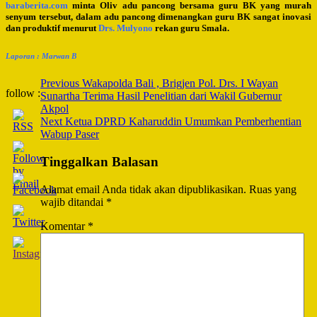
baraberita.com
minta Oliv adu pancong bersama guru BK yang murah
senyum tersebut, dalam adu pancong dimenangkan guru BK sangat inovasi
dan produktif menurut
Drs. Mulyono
rekan guru Smala.
Laporan : Marwan B
Post
Previous
Wakapolda Bali , Brigjen Pol. Drs. I Wayan
follow :
Sunartha Terima Hasil Penelitian dari Wakil Gubernur
Navigation
Akpol
Next
Ketua DPRD Kaharuddin Umumkan Pemberhentian
Wabup Paser
Tinggalkan Balasan
Alamat email Anda tidak akan dipublikasikan.
Ruas yang
wajib ditandai
*
Komentar
*