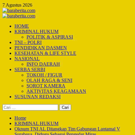
Skip
7 Agustus 2026
to
content
Primary
Menu
HOME
KRIMINAL HUKUM
POLITIK & ASPIRASI
TNI – POLRI
PENDIDIKAN DASMEN
KESEHATAN & LIFE STYLE
NASIONAL
INFO DAERAH
SERBA SERBI
TOKOH / FIGUR
OLAH RAGA & SENI
SOROT KAMERA
AKTIVITAS KEAGAMAAN
SUSUNAN REDAKSI
Cari
untuk:
Home
KRIMINAL HUKUM
Oknum TNI AL Ditangkap Tim Gabungan Lantamal V
Surabaya, Diduga Sebagai Pengedar Miras