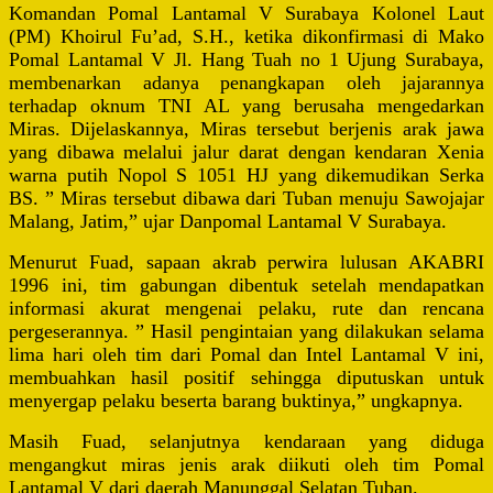
Komandan Pomal Lantamal V Surabaya Kolonel Laut
(PM) Khoirul Fu’ad, S.H., ketika dikonfirmasi di Mako
Pomal Lantamal V Jl. Hang Tuah no 1 Ujung Surabaya,
membenarkan adanya penangkapan oleh jajarannya
terhadap oknum TNI AL yang berusaha mengedarkan
Miras. Dijelaskannya, Miras tersebut berjenis arak jawa
yang dibawa melalui jalur darat dengan kendaran Xenia
warna putih Nopol S 1051 HJ yang dikemudikan Serka
BS. ” Miras tersebut dibawa dari Tuban menuju Sawojajar
Malang, Jatim,” ujar Danpomal Lantamal V Surabaya.
Menurut Fuad, sapaan akrab perwira lulusan AKABRI
1996 ini, tim gabungan dibentuk setelah mendapatkan
informasi akurat mengenai pelaku, rute dan rencana
pergeserannya. ” Hasil pengintaian yang dilakukan selama
lima hari oleh tim dari Pomal dan Intel Lantamal V ini,
membuahkan hasil positif sehingga diputuskan untuk
menyergap pelaku beserta barang buktinya,” ungkapnya.
Masih Fuad, selanjutnya kendaraan yang diduga
mengangkut miras jenis arak diikuti oleh tim Pomal
Lantamal V dari daerah Manunggal Selatan Tuban.